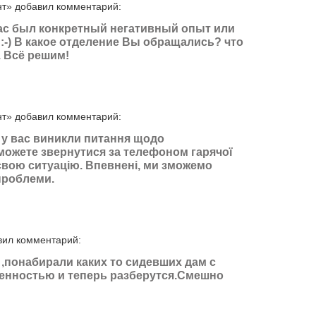
нт» добавил комментарий:
ас был конкретный негативный опыт или
:-) В какое отделение Вы обращались? что
 Всё решим!
нт» добавил комментарий:
 у вас виникли питання щодо
можете звернутися за телефоном гарячої
и свою ситуацію. Впевнені, ми зможемо
проблеми.
вил комментарий:
,понабирали каких то сидевших дам с
енностью и теперь разберутся.Смешно