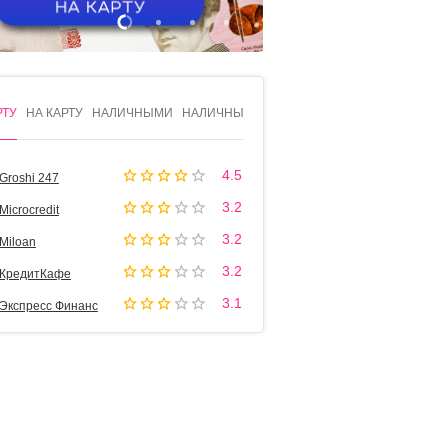
1
2
3
4
РТУ
НА КАРТУ
НАЛИЧНЫМИ
НАЛИЧНЫМИ
4.5
Groshi 247
3.2
Microcredit
3.2
Miloan
3.2
КредитКафе
3.1
Экспресс Финанс