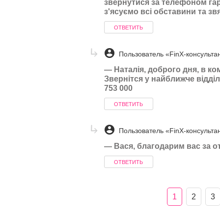
звернутися за телефоном гаря
з'ясуємо всі обставини та зв
ОТВЕТИТЬ
Пользователь «FinX-консульта
—
Наталія, доброго дня, в ко
Звернітся у найближче відділ
753 000
ОТВЕТИТЬ
Пользователь «FinX-консульта
—
Вася, благодарим вас за о
ОТВЕТИТЬ
1
2
3