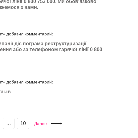
чої лінії 0 800 753 000. Ми обов'язково
яжемося з вами.
нт» добавил комментарий:
мпанії діє пограма реструктуризації.
ення або за телефоном гарячої лінії 0 800
нт» добавил комментарий:
тзыв.
…
10
Далее