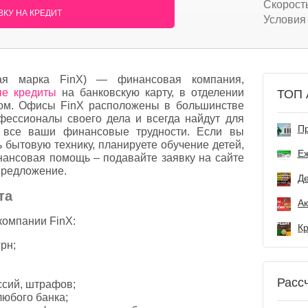
Скорост
КУ НА КРЕДИТ
Условия
ая марка FinX) — финансовая компания,
е кредиты
на банковскую карту, в отделении
ТОП 
дом. Офисы FinX расположены в большинстве
фессионалы своего дела и всегда найдут для
Пр
 все ваши финансовые трудности. Если вы
ь бытовую технику, планируете обучение детей,
Е
нансовая помощь – подавайте заявку на сайте
предложение.
Де
та
омпании FinX:
рн;
Расс
ссий, штрафов;
любого банка;