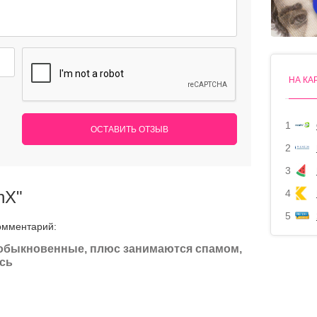
НА КА
1
ОСТАВИТЬ ОТЗЫВ
2
3
nX"
4
5
омментарий:
обыкновенные, плюс занимаются спамом,
сь