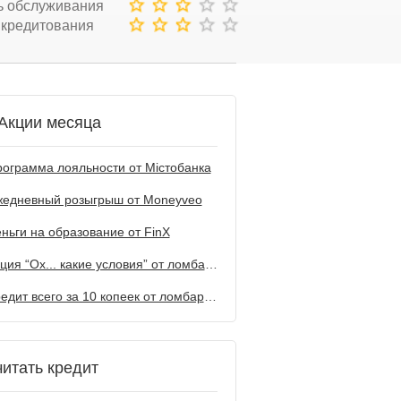
ь обслуживания
 кредитования
Акции месяца
ограмма лояльности от Містобанка
жедневный розыгрыш от Мoneyveo
ньги на образование от FinX
Акция “Ох... какие условия” от ломбарда Первый
Кредит всего за 10 копеек от ломбарда Первый
читать кредит