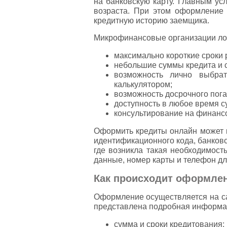
на банковскую карту. Главным ус
возраста. При этом оформление 
кредитную историю заемщика.
Микрофинансовые организации лоя
максимально короткие сроки 
небольшие суммы кредита и ср
возможность лично выбра
калькулятором;
возможность досрочного пога
доступность в любое время с
консультирование на финансо
Оформить кредиты онлайн может к
идентификационного кода, банковс
где возникла такая необходимост
данные, номер карты и телефон дл
Как происходит оформлени
Оформление осуществляется на са
представлена подробная информац
сумма и сроки кредитования;