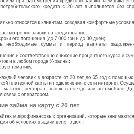
ловием при рассмотрении кредитной заявки заемщика ест
потребительского кредита с 20 лет выполняется без спр
льно относятся к клиентам, создавая комфортные условия 
рассмотрения заявки на кредитование;
оки его погашения (до 7 000 грн и до 30 дней);
ть необходимые суммы и период выплаты задолженно
шения и соответственно снижение процентного курса и сум
уток и в любом городе Украины;
вую тематику.
аждый человек в возрасте от 20 лет до 65 год с помощью
кой платежной карты и подключения к сети интернет. Осущ
ь: магазин, ресторан, рынок, в поезде или автомобиле. Д
я связи с оператором.
е займа на карту с 20 лет
йтах микрофинансовых организаций, которые занимаются
ия об условиях выдачи денег в долг: