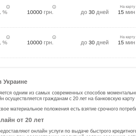
На карту
1
%
10000
грн.
до
30
дней
15
мин
На карту
1
%
10000
грн.
до
30
дней
15
мин
в Украине
ляется одним из самых современных способов моментальн
 осуществляется гражданам с 20 лет на банковскую карту в
ое материальное положения есть взятие срочного потреби
лайн от 20 лет
доставляют онлайн услуги по выдаче быстрого кредитно