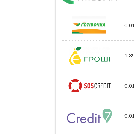
0.0
1.8
0.0
0.0