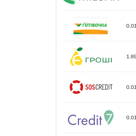
0.0
1.8
0.0
0.0