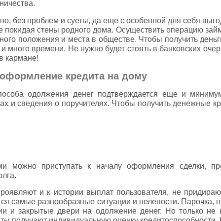
ничества.
о, без проблем и суеты, да еще с особенной для себя выгод
е покидая стены родного дома. Осуществить операцию зай
ьного положения и места в обществе. Чтобы получить деньг
и много времени. Не нужно будет стоять в банковских очер
в кармане!
 оформление кредита на дому
 способа одолжения денег подтверждается еще и миниму
ах и сведения о поручителях. Чтобы получить денежные кр
и можно приступать к началу оформления сделки, пре
олга.
роявляют и к истории выплат пользователя, не придира
тся самые разнообразные ситуации и нелепости. Парочка, 
ии и закрытые двери на одолжение денег. Но только не
нты получают индивидуальную оценку кредитоспособности.