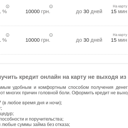
На карту
1
%
10000
грн.
до
30
дней
15
мин
На карту
1
%
10000
грн.
до
30
дней
15
мин
учить кредит онлайн на карту не выходя из
амым удобным и комфортным способом получения денег 
от многих причин головной боли. Оформить кредит не выхо
 (в любое время дня и ночи);
;
цедур;
особности и поручительства;
и любые суммы займа без отказа;