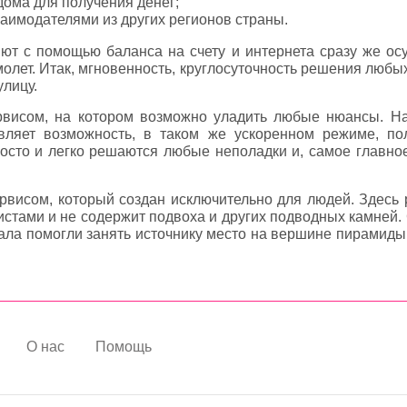
дома для получения денег;
заимодателями из других регионов страны.
т с помощью баланса на счету и интернета сразу же осу
амолет. Итак, мгновенность, круглосуточность решения люб
улицу.
висом, на котором возможно уладить любые нюансы. На
авляет возможность, в таком же ускоренном режиме, по
росто и легко решаются любые неполадки и, самое главн
рвисом, который создан исключительно для людей. Здесь
стами и не содержит подвоха и других подводных камней. 
ртала помогли занять источнику место на вершине пирамид
О нас
Помощь