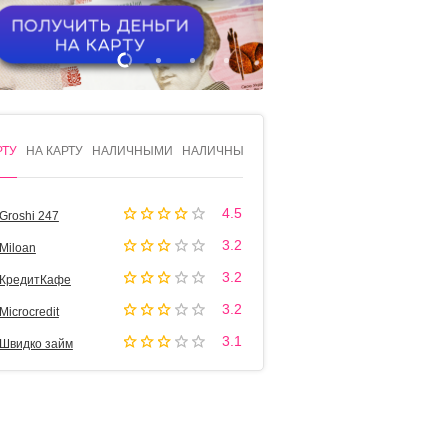
1
2
3
4
РТУ
НА КАРТУ
НАЛИЧНЫМИ
НАЛИЧНЫМИ
4.5
Groshi 247
3.2
Miloan
3.2
КредитКафе
3.2
Microcredit
3.1
Швидко займ