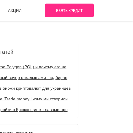
АКЦИИ
ВЗЯТЬ КРЕДИТ
татей
Что такое Polygon (POL) и почему его называют топовым решением для Web3
Семейный вечер с малышами: подбираем мультфильм по жанрам
 биржи криптовалют для украинцев
Що таке iTrade.money і чому ми створили цю компанію
Новостройки в Крюковщине: главные преимущества