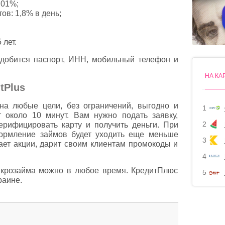
,01%;
ов: 1,8% в день;
 лет.
добится паспорт, ИНН, мобильный телефон и
НА КА
tРlus
а любые цели, без ограничений, выгодно и
1
 около 10 минут. Вам нужно подать заявку,
2
ерифицировать карту и получить деньги. При
ормление займов будет уходить еще меньше
3
ает акции, дарит своим клиентам промокоды и
4
икрозайма можно в любое время. КредитПлюс
5
раине.