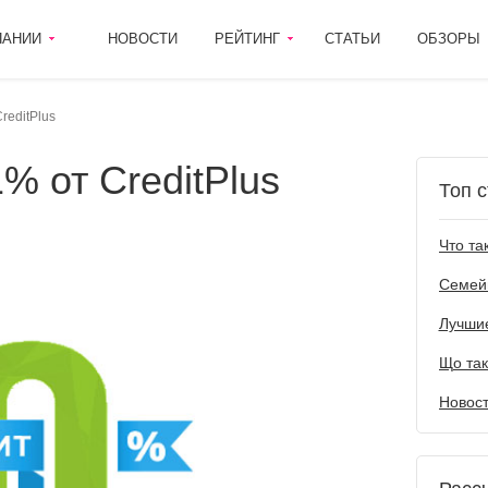
ПАНИИ
НОВОСТИ
РЕЙТИНГ
СТАТЬИ
ОБЗОРЫ
reditРlus
1% от СreditРlus
Топ с
Лучшие