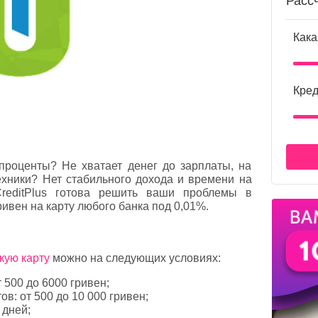
Расс
Кака
Кред
роценты? Не хватает денег до зарплаты, на
техники? Нет стабильного дохода и времени на
reditРlus готова решить ваши проблемы в
ривен на карту любого банка под 0,01%.
кую карту
можно на следующих условиях:
 500 до 6000 гривен;
в: от 500 до 10 000 гривен;
 дней;