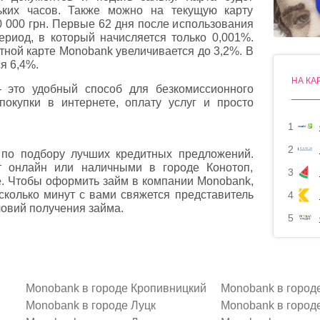
ьких часов. Также можно на текущую карту
 000 грн. Первые 62 дня после использования
риод, в который начисляется только 0,001%.
тной карте Monobank увеличивается до 3,2%. В
я 6,4%.
НА КА
это удобный способ для безкомиссионного
покупки в интернете, оплату услуг и просто
1
2
по подбору лучших кредитных предложений.
т онлайн или наличными в городе Конотоп,
3
е. Чтобы оформить займ в компании Monobank,
есколько минут с вами свяжется представитель
4
овий получения займа.
5
Monobank в городе Кропивницкий
Monobank в город
Monobank в городе Луцк
Monobank в город