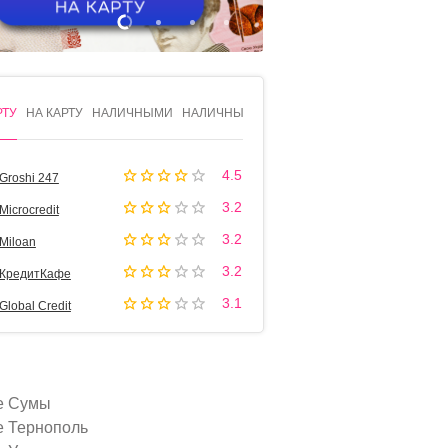
1
2
3
4
РТУ
НА КАРТУ
НАЛИЧНЫМИ
НАЛИЧНЫМИ
4.5
Groshi 247
3.2
Microcredit
3.2
Miloan
3.2
КредитКафе
3.1
Global Credit
е Сумы
е Тернополь