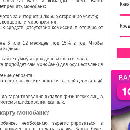
о Universal Bank и команды Fintech Band.
Кака
яет решить монобанк:
четов за интернет и любые сторонние услуги;
, концерты и мероприятия;
Кред
 средств (отсутствие комиссии, в отличие от
на 6 или 12 месяцев под 15% в год. Чтобы
обходимо:
 сайте сумму и срок депозитного вклада;
ка (подойдет сам монобанк) для осуществления
ение депозита;
оторого вы хотите пополнять свой депозитный
нда гарантирования вкладов физических лиц, а
 системы шифрования данных.
карту Монобанк?
банке, необходимо зарегистрироваться в
х документов и подать заявку. Карта будет