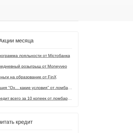
Акции месяца
ограмма лояльности от Містобанка
жедневный розыгрыш от Мoneyveo
ньги на образование от FinX
Акция “Ох... какие условия” от ломбарда Первый
Кредит всего за 10 копеек от ломбарда Первый
читать кредит