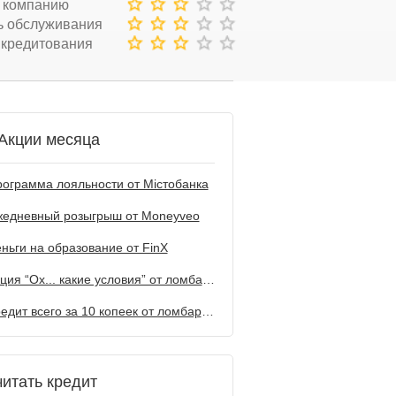
 компанию
ь обслуживания
 кредитования
Акции месяца
ограмма лояльности от Містобанка
жедневный розыгрыш от Мoneyveo
ньги на образование от FinX
Акция “Ох... какие условия” от ломбарда Первый
Кредит всего за 10 копеек от ломбарда Первый
читать кредит