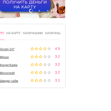
1
2
3
4
РТУ
НА КАРТУ
НАЛИЧНЫМИ
НАЛИЧНЫМИ
4.5
Groshi 247
3.2
Miloan
3.2
КредитКафе
3.2
Microcredit
3.1
Швидко займ