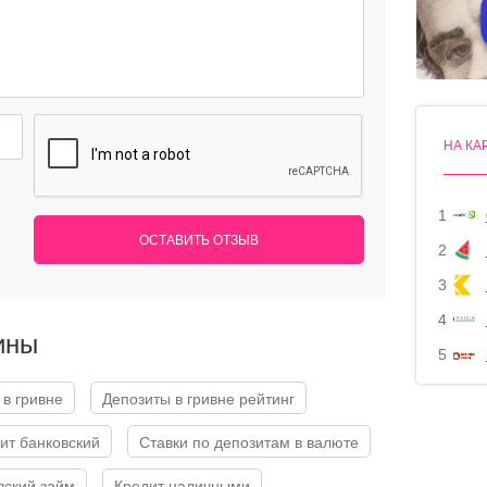
НА КА
1
ОСТАВИТЬ ОТЗЫВ
2
3
4
ины
5
 в гривне
Депозиты в гривне рейтинг
дит банковский
Ставки по депозитам в валюте
овский займ
Кредит наличными