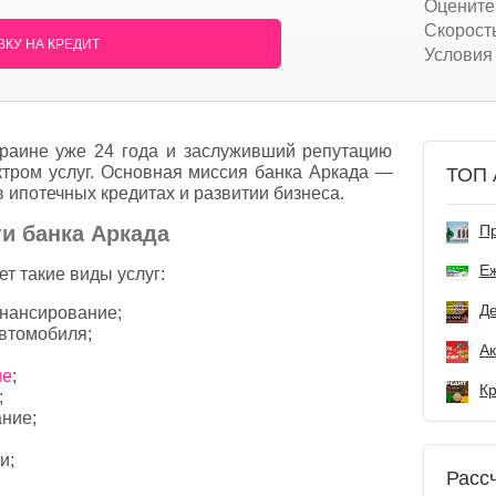
Оцените
Скорост
КУ НА КРЕДИТ
Условия
раине уже 24 года и заслуживший репутацию
ктром услуг. Основная миссия банка Аркада —
ТОП 
 ипотечных кредитах и развитии бизнеса.
и банка Аркада
Пр
Е
т такие виды услуг:
Де
инансирование;
автомобиля;
ие
;
;
ние;
и;
Расс