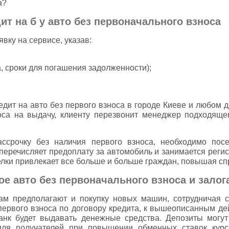
а?
ит на б у авто без первоначального взноса
явку на сервисе, указав:
, сроки для погашения задолженности);
дит на авто без первого взноса в городе Киеве и любом 
са на выдачу, клиенту перезвонит менеджер подходяще
ассрочку без наличия первого взноса, необходимо посе
перечисляет предоплату за автомобиль и занимается реги
елки привлекает все больше и больше граждан, повышая сп
ое авто без первоначального взноса и залог
там предполагают и покупку новых машин, сотрудничая 
первого взноса по договору кредита, к вышеописанным де
банк будет выдавать денежные средства. Депозиты могу
для получателей при повышении обменных ставок курс