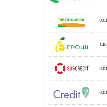
0.0
1.8
0.0
0.0