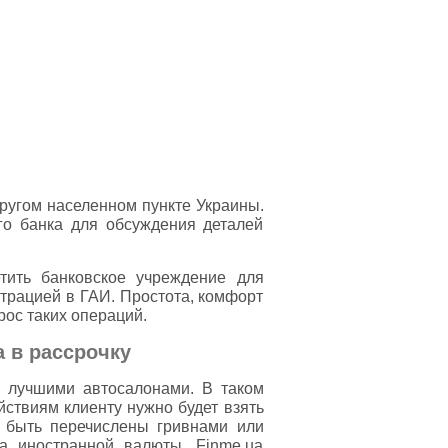
другом населенном пункте Украины.
го банка для обсуждения деталей
тить банковское учреждение для
страцией в ГАИ. Простота, комфорт
рос таких операций.
а в рассрочку
с лучшими автосалонами. В таком
йствиям клиенту нужно будет взять
т быть перечислены гривнами или
а иностранной валюты. Finme.ua