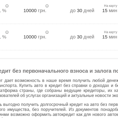
На карту
1
%
10000
грн.
до
30
дней
15
мин
На карту
1
%
10000
грн.
до
30
дней
15
мин
едит без первоначального взноса и залога п
уг дает возможность в наше время получить любой дене
нспорта. Купить авто в кредит без справки о доходах и 
атформа страны, где собраны ведущие кредиторы, их хар
ователей об услугах организаций и актуальные новости эко
 выгодно получить долгосрочный кредит на авто без перв
ого имущества, без поручителей. Из документов понадо
инми возможно оформить автокредит как для нового автомо