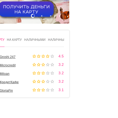
1
2
3
4
РТУ
НА КАРТУ
НАЛИЧНЫМИ
НАЛИЧНЫМИ
4.5
Groshi 247
3.2
Microcredit
3.2
Miloan
3.2
КредитКафе
3.1
GloriaFin