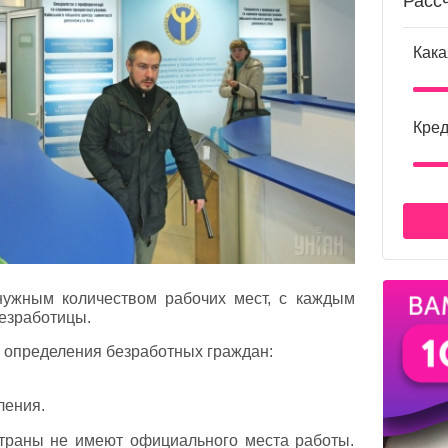
Расс
Кака
Кред
нужным количеством рабочих мест, с каждым
езработицы.
я определения безработных граждан:
ления.
траны не имеют официального места работы.