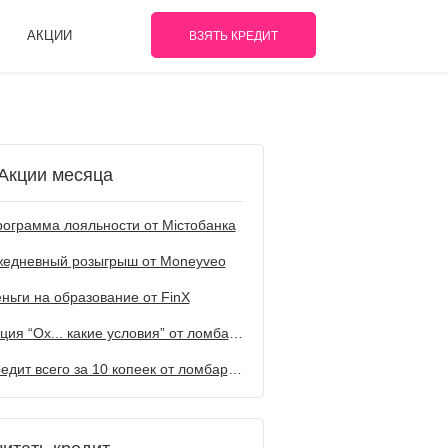
АКЦИИ
ВЗЯТЬ КРЕДИТ
Акции месяца
ограмма лояльности от Містобанка
жедневный розыгрыш от Мoneyveo
ньги на образование от FinX
Акция “Ох... какие условия” от ломбарда Первый
Кредит всего за 10 копеек от ломбарда Первый