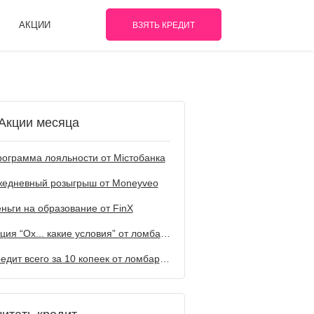
АКЦИИ
ВЗЯТЬ КРЕДИТ
Акции месяца
ограмма лояльности от Містобанка
жедневный розыгрыш от Мoneyveo
ньги на образование от FinX
Акция “Ох... какие условия” от ломбарда Первый
Кредит всего за 10 копеек от ломбарда Первый