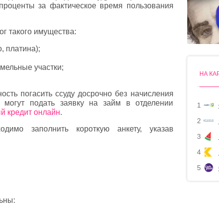
 проценты за фактическое время пользования
ог такого имущества:
, платина);
емельные участки;
НА КА
сть погасить ссуду досрочно без начисления
 могут подать заявку на займ в отделении
1
й кредит онлайн
.
2
одимо заполнить короткую анкету, указав
3
4
5
ьны: