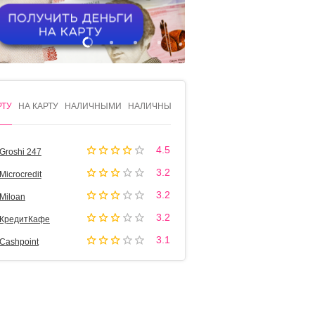
1
2
3
4
РТУ
НА КАРТУ
НАЛИЧНЫМИ
НАЛИЧНЫМИ
4.5
Groshi 247
3.2
Microcredit
3.2
Miloan
3.2
КредитКафе
3.1
Cashpoint