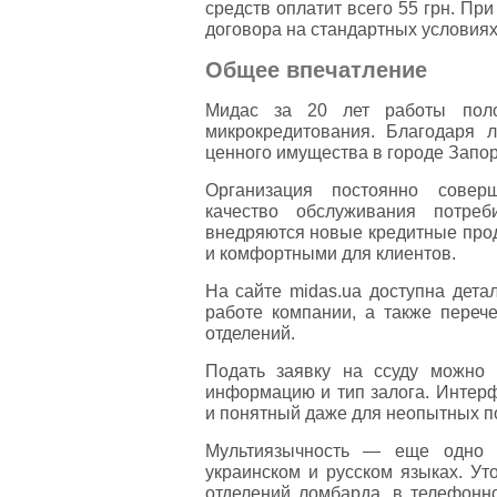
средств оплатит всего 55 грн. Пр
договора на стандартных условиях
Общее впечатление
Мидас за 20 лет работы поло
микрокредитования. Благодаря 
ценного имущества в городе Запо
Организация постоянно соверш
качество обслуживания потреб
внедряются новые кредитные прод
и комфортными для клиентов.
На сайте midas.ua доступна дета
работе компании, а также перече
отделений.
Подать заявку на ссуду можно
информацию и тип залога. Интерф
и понятный даже для неопытных п
Мультиязычность — еще одно п
украинском и русском языках. У
отделений ломбарда, в телефонн