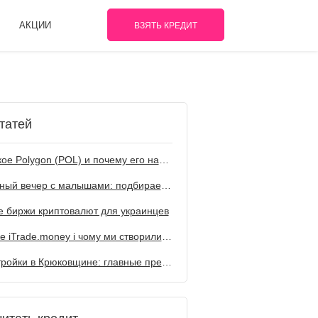
АКЦИИ
ВЗЯТЬ КРЕДИТ
татей
Что такое Polygon (POL) и почему его называют топовым решением для Web3
Семейный вечер с малышами: подбираем мультфильм по жанрам
 биржи криптовалют для украинцев
Що таке iTrade.money і чому ми створили цю компанію
Новостройки в Крюковщине: главные преимущества