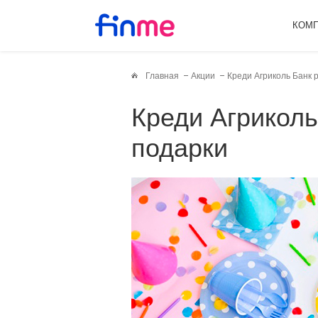
КОМ
Главная
Акции
Креди Агриколь Банк 
Креди Агриколь Банк раздает
подарки