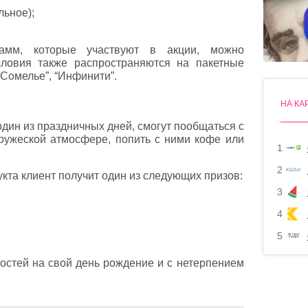
льное);
амм, которые участвуют в акции, можно
словия также распространяются на пакетные
“Сомелье”, “Инфинити”.
НА КА
один из праздничных дней, смогут пообщаться с
ружеской атмосфере, попить с ними кофе или
1
2
та клиент получит один из следующих призов:
3
4
5
гостей на свой день рождение и с нетерпением