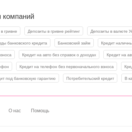
и компаний
 в гривне
Депозиты в гривне рейтинг
Депозиты в валюте 
Виды банковского кредита
Банковский займ
Кредит наличн
взноса
Кредит на авто без справок о доходах
Кредит на а
лефон
Кредит на телефон без первоначального взноса
Кр
дит под банковскую гарантию
Потребительский кредит
В 
О нас
Помощь