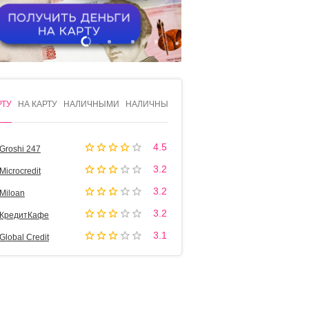
1
2
3
4
РТУ
НА КАРТУ
НАЛИЧНЫМИ
НАЛИЧНЫМИ
4.5
Groshi 247
3.2
Microcredit
3.2
Miloan
3.2
КредитКафе
3.1
Global Credit