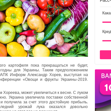
Расс
Кака
Кред
ого картофеля пока прекращаться не будет,
ыгодны для Украины. Таким предположением
а АПК Информ Александр Хорев, выступая на
онференции «Овощи и фрукты Украины-2019.
м Хореева, может увеличиться к весне. С луком
жно. Украина увеличила поставки собственной
и получила за счет этого достойную прибыль.
следний урожай лука оказался довольно