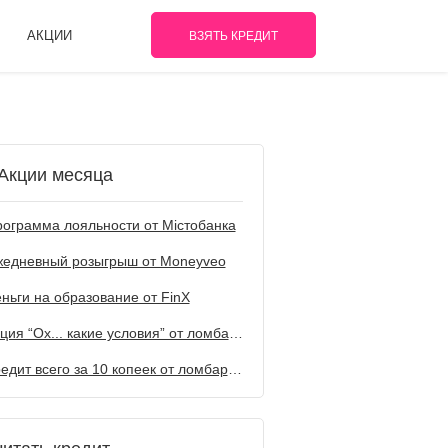
АКЦИИ
ВЗЯТЬ КРЕДИТ
Акции месяца
ограмма лояльности от Містобанка
жедневный розыгрыш от Мoneyveo
ньги на образование от FinX
Акция “Ох... какие условия” от ломбарда Первый
Кредит всего за 10 копеек от ломбарда Первый