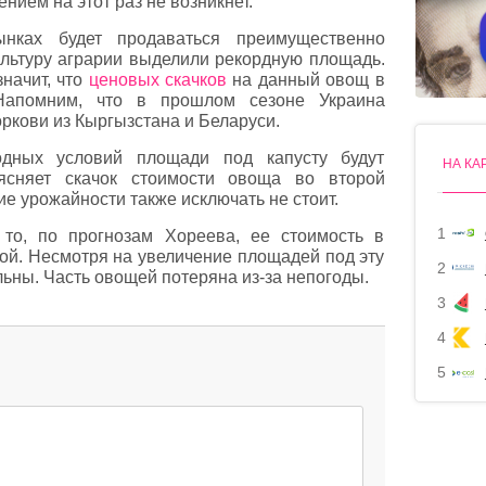
нием на этот раз не возникнет.
нках будет продаваться преимущественно
культуру аграрии выделили рекордную площадь.
начит, что
ценовых скачков
на данный овощ в
Напомним, что в прошлом сезоне Украина
кови из Кыргызстана и Беларуси.
одных условий площади под капусту будут
НА КА
ъясняет скачок стоимости овоща во второй
ие урожайности также исключать не стоит.
1
 то, по прогнозам Хореева, ее стоимость в
кой. Несмотря на увеличение площадей под эту
2
льны. Часть овощей потеряна из-за непогоды.
3
4
5