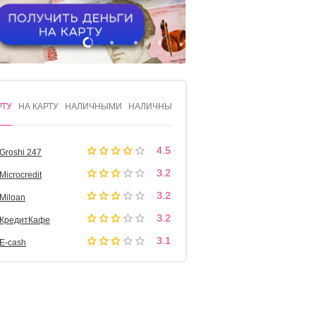
1
2
3
4
РТУ
НА КАРТУ
НАЛИЧНЫМИ
НАЛИЧНЫМИ
4.5
Groshi 247
3.2
Microcredit
3.2
Miloan
3.2
КредитКафе
3.1
Е-cash