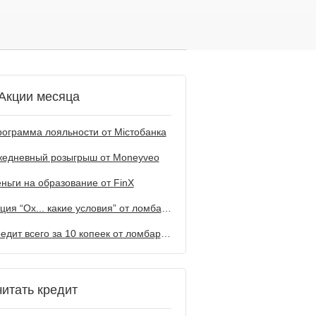
Акции месяца
ограмма лояльности от Містобанка
жедневный розыгрыш от Мoneyveo
ньги на образование от FinX
Акция “Ох... какие условия” от ломбарда Первый
Кредит всего за 10 копеек от ломбарда Первый
читать кредит