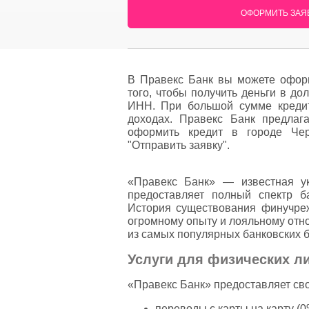
ОФОРМИТЬ ЗАЯВ
В Правекс Банк вы можете оформ
того, чтобы получить деньги в до
ИНН. При большой сумме кредит
доходах. Правекс Банк предлаг
оформить кредит в городе Чер
"Отправить заявку".
«Правекс Банк» — известная ук
предоставляет полный спектр б
История существования финучреж
огромному опыту и лояльному отн
из самых популярных банковских 
Услуги для физических л
«Правекс Банк» предоставляет сво
переводы с карты на карту (0