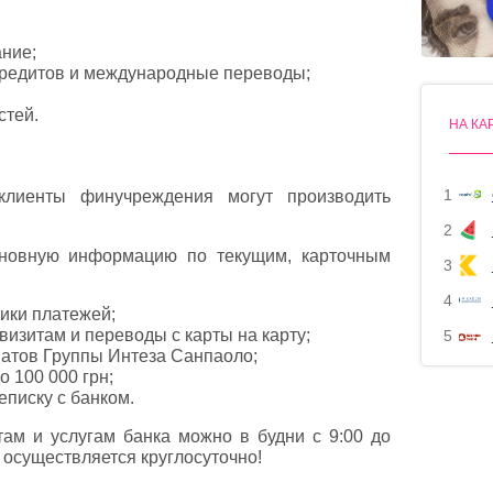
ние;
редитов и международные переводы;
стей.
НА КА
1
клиенты финучреждения могут производить
2
сновную информацию по текущим, карточным
3
4
ики платежей;
визитам и переводы с карты на карту;
5
матов Группы Интеза Санпаоло;
 100 000 грн;
еписку с банком.
там и услугам банка можно в будни с 9:00 до
 осуществляется круглосуточно!