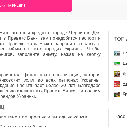
КУ НА КРЕДИТ
ить быстрый кредит в городе Чернигов. Для
лг в Правекс Банк, вам понадобится паспорт и
ТОП 
а Правекс Банк может запросить справку о
ает займы во всех городах Украины. Чтобы
Пр
нигов, заполните анкету, нажав на кнопку
Е
Де
раинская финансовая организация, которая
анковских услуг во всех регионах Украины.
дения насчитывает более 20 лет. Благодаря
ошению к клиентам «Правекс Банк» стал одним
брендов Украины.
иц
Расс
им клиентам простые и выгодные услуги:
% на все карты банка);