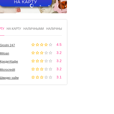
1
2
3
4
РТУ
НА КАРТУ
НАЛИЧНЫМИ
НАЛИЧНЫМИ
4.5
Groshi 247
3.2
Miloan
3.2
КредитКафе
3.2
Microcredit
3.1
Швидко займ