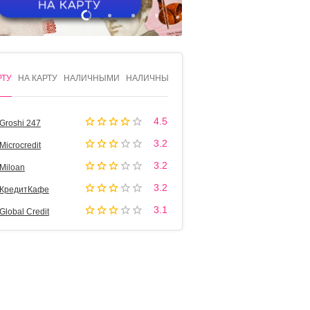
1
2
3
4
РТУ
НА КАРТУ
НАЛИЧНЫМИ
НАЛИЧНЫМИ
4.5
Groshi 247
3.2
Microcredit
3.2
Miloan
3.2
КредитКафе
3.1
Global Credit