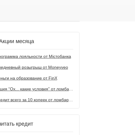
Акции месяца
ограмма лояльности от Містобанка
жедневный розыгрыш от Мoneyveo
ньги на образование от FinX
Акция “Ох... какие условия” от ломбарда Первый
Кредит всего за 10 копеек от ломбарда Первый
читать кредит