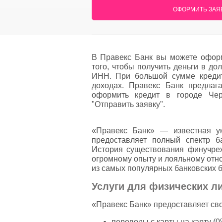
ОФОРМИТЬ ЗАЯВ
В Правекс Банк вы можете оформ
того, чтобы получить деньги в до
ИНН. При большой сумме кредит
доходах. Правекс Банк предлаг
оформить кредит в городе Чер
"Отправить заявку".
«Правекс Банк» — известная ук
предоставляет полный спектр б
История существования финучреж
огромному опыту и лояльному отн
из самых популярных банковских 
Услуги для физических л
«Правекс Банк» предоставляет сво
переводы с карты на карту (0