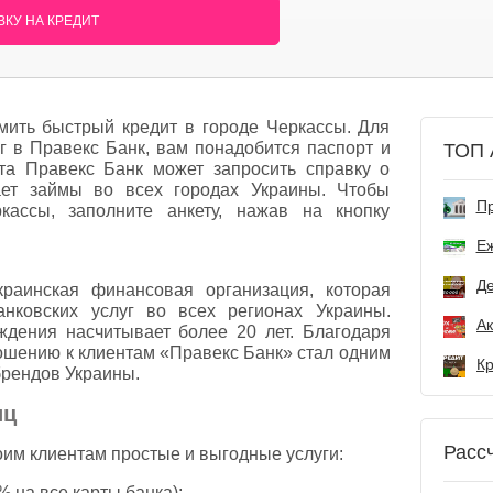
КУ НА КРЕДИТ
ить быстрый кредит в городе Черкассы. Для
лг в Правекс Банк, вам понадобится паспорт и
ТОП 
а Правекс Банк может запросить справку о
ает займы во всех городах Украины. Чтобы
Пр
кассы, заполните анкету, нажав на кнопку
Е
Де
раинская финансовая организация, которая
анковских услуг во всех регионах Украины.
дения насчитывает более 20 лет. Благодаря
ошению к клиентам «Правекс Банк» стал одним
брендов Украины.
иц
Расс
им клиентам простые и выгодные услуги:
% на все карты банка);