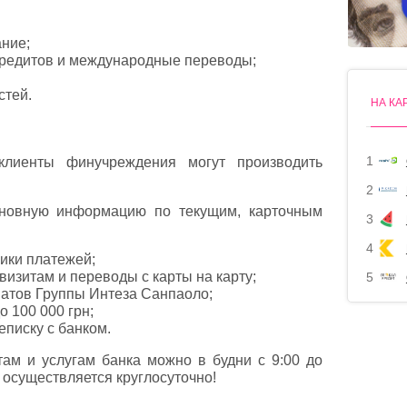
ние;
редитов и международные переводы;
стей.
НА КА
1
клиенты финучреждения могут производить
2
сновную информацию по текущим, карточным
3
4
ики платежей;
визитам и переводы с карты на карту;
5
матов Группы Интеза Санпаоло;
 100 000 грн;
еписку с банком.
там и услугам банка можно в будни с 9:00 до
 осуществляется круглосуточно!