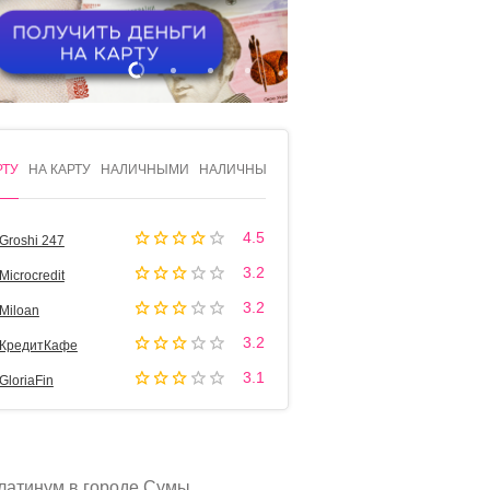
1
2
3
4
РТУ
НА КАРТУ
НАЛИЧНЫМИ
НАЛИЧНЫМИ
4.5
Groshi 247
3.2
Microcredit
3.2
Miloan
3.2
КредитКафе
3.1
GloriaFin
латинум в городе Сумы