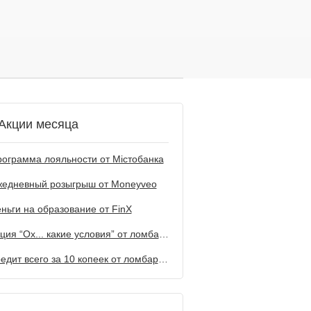
Акции месяца
ограмма лояльности от Містобанка
жедневный розыгрыш от Мoneyveo
ньги на образование от FinX
Акция “Ох... какие условия” от ломбарда Первый
Кредит всего за 10 копеек от ломбарда Первый