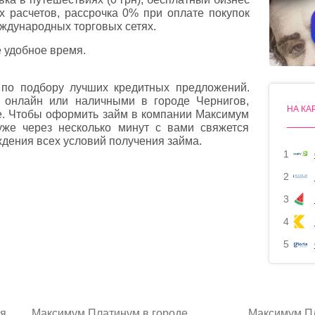
х расчетов, рассрочка 0% при оплате покупок
 международных торговых сетях.
 удобное время.
по подбору лучших кредитных предложений.
т онлайн или наличными в городе Чернигов,
НА КА
е. Чтобы оформить займ в компании Максимум
уже через несколько минут с вами свяжется
дения всех условий получения займа.
1
2
3
4
5
я
Максимум Платинум в городе
Максимум П