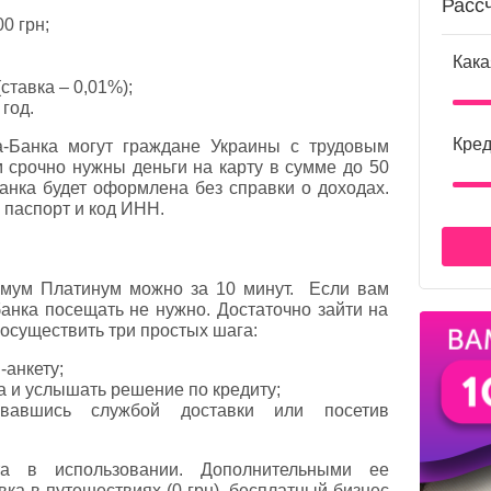
Расс
0 грн;
Кака
ставка – 0,01%);
год.
Кред
а-Банка могут граждане Украины с трудовым
м срочно нужны деньги на карту в сумме до 50
Банка будет оформлена без справки о доходах.
 паспорт и код ИНН.
имум Платинум можно за 10 минут. Если вам
банка посещать не нужно. Достаточно зайти на
осуществить три простых шага:
анкету;
а и услышать решение по кредиту;
зовавшись службой доставки или посетив
.
та в использовании. Дополнительными ее
ка в путешествиях (0 грн), бесплатный бизнес