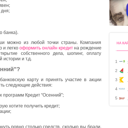
ивен;
 дня;
о банка).
оши можно из любой точки страны. Компания
НА КА
о и легко
оформить онлайн кредит
на рождение
открытие собственного дела, шопинг, оплату
истории и т.д.
1
енний”?
2
банковскую карту и принять участие в акции
3
ть следующие действия:
4
х программ Кредит “Осенний”;
5
рую хотите получить кредит;
ации;
нуть ровно столько средств, сколько вы брали.