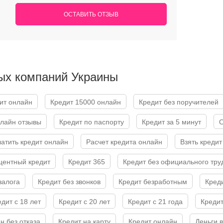
ОСТАВИТЬ ОТЗЫВ
ых компаний Украины
дит онлайн
Кредит 15000 онлайн
Кредит без поручителей
нлайн отзывы
Кредит по паспорту
Кредит за 5 минут
латить кредит онлайн
Расчет кредита онлайн
Взять кред
оцентный кредит
Кредит 365
Кредит без официального тру
 залога
Кредит без звонков
Кредит безработным
Кред
едит с 18 лет
Кредит с 20 лет
Кредит с 21 года
Креди
н без отказа
Кредит на карту
Кредит онлайн
Деньги 