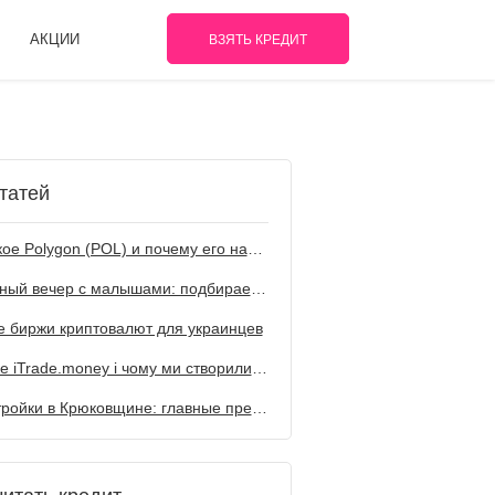
АКЦИИ
ВЗЯТЬ КРЕДИТ
татей
Что такое Polygon (POL) и почему его называют топовым решением для Web3
Семейный вечер с малышами: подбираем мультфильм по жанрам
 биржи криптовалют для украинцев
Що таке iTrade.money і чому ми створили цю компанію
Новостройки в Крюковщине: главные преимущества