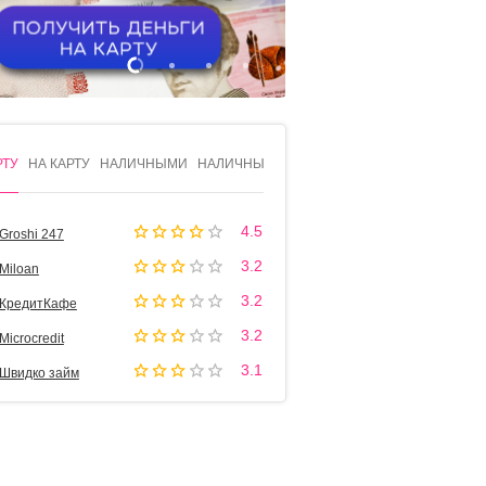
1
2
3
4
РТУ
НА КАРТУ
НАЛИЧНЫМИ
НАЛИЧНЫМИ
4.5
Groshi 247
3.2
Miloan
3.2
КредитКафе
3.2
Microcredit
3.1
Швидко займ