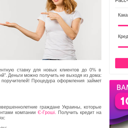
Расс
Кака
Кред
ентную ставку для новых клиентов до 0% в
й”. Деньги можно получить не выходя из дома:
и поручителей! Процедура оформления займет
совершеннолетние граждане Украины, которые
ентами компании
Є-Гроші.
Получить кредит на
ях:
ен;