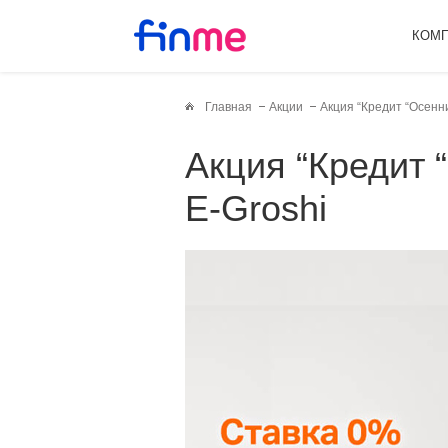
КОМ
Главная
Акции
Акция “Кредит “Осенни
Акция “Кредит “Осенний” под 0%” от
E-Groshi