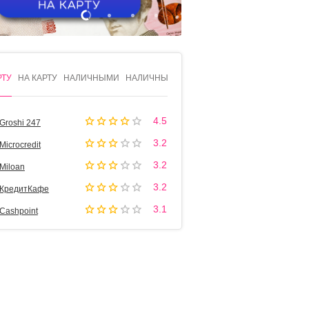
1
2
3
4
РТУ
НА КАРТУ
НАЛИЧНЫМИ
НАЛИЧНЫМИ
4.5
Groshi 247
3.2
Microcredit
3.2
Miloan
3.2
КредитКафе
3.1
Cashpoint