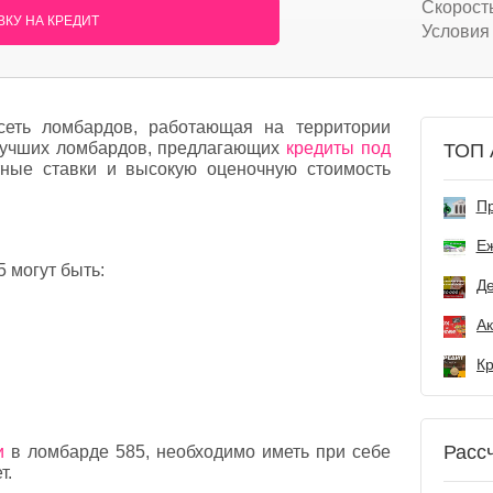
Скорост
КУ НА КРЕДИТ
Условия
сеть ломбардов, работающая на территории
 лучших ломбардов, предлагающих
кредиты под
ТОП 
ные ставки и высокую оценочную стоимость
Пр
Е
 могут быть:
Де
Расс
и
в ломбарде 585, необходимо иметь при себе
т.