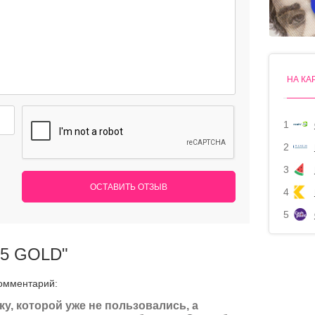
НА КА
1
2
3
ОСТАВИТЬ ОТЗЫВ
4
5
85 GOLD"
омментарий:
у, которой уже не пользовались, а