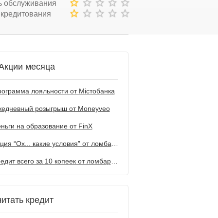
ь обслуживания
 кредитования
Акции месяца
ограмма лояльности от Містобанка
жедневный розыгрыш от Мoneyveo
ньги на образование от FinX
Акция “Ох... какие условия” от ломбарда Первый
Кредит всего за 10 копеек от ломбарда Первый
читать кредит