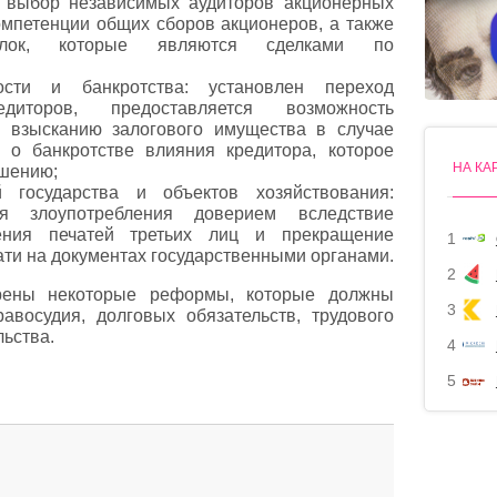
, выбор независимых аудиторов акционерных
омпетенции общих сборов акционеров, а также
елок, которые являются сделками по
сти и банкротства: установлен переход
иторов, предоставляется возможность
 взысканию залогового имущества в случае
 о банкротстве влияния кредитора, которое
НА КА
ешению;
 государства и объектов хозяйствования:
я злоупотребления доверием вследствие
ления печатей третьих лиц и прекращение
1
ати на документах государственными органами.
2
дрены некоторые реформы, которые должны
3
авосудия, долговых обязательств, трудового
льства.
4
5