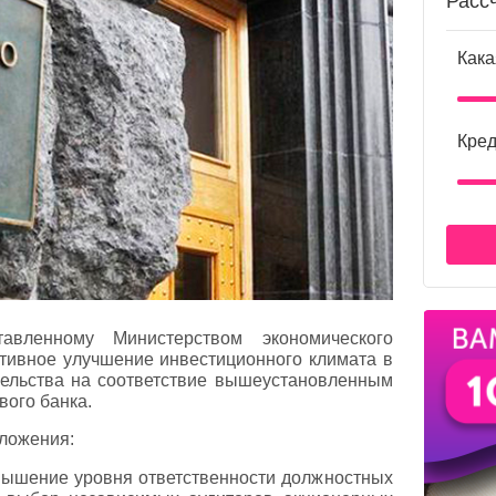
Расс
Кака
Кред
ставленному Министерством экономического
ктивное улучшение инвестиционного климата в
тельства на соответствие вышеустановленным
вого банка.
оложения:
вышение уровня ответственности должностных