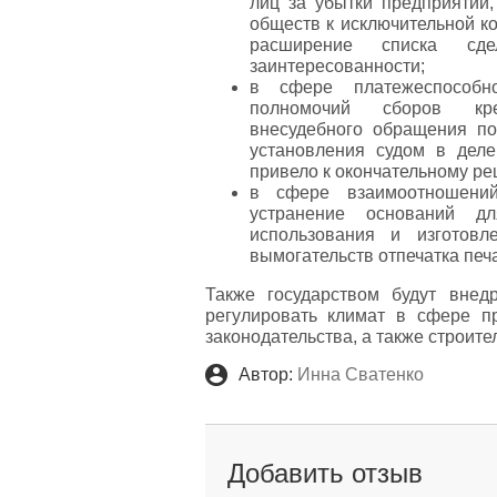
лиц за убытки предприятий
обществ к исключительной к
расширение списка сд
заинтересованности;
в сфере платежеспособно
полномочий сборов кред
внесудебного обращения по
установления судом в деле
привело к окончательному р
в сфере взаимоотношений
устранение оснований дл
использования и изготов
вымогательств отпечатка печ
Также государством будут вне
регулировать климат в сфере пр
законодательства, а также строите
Автор:
Инна Сватенко
Добавить отзыв