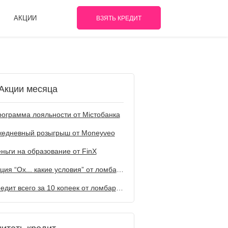
АКЦИИ
ВЗЯТЬ КРЕДИТ
Акции месяца
ограмма лояльности от Містобанка
жедневный розыгрыш от Мoneyveo
ньги на образование от FinX
Акция “Ох... какие условия” от ломбарда Первый
Кредит всего за 10 копеек от ломбарда Первый