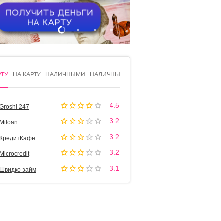
1
2
3
4
РТУ
НА КАРТУ
НАЛИЧНЫМИ
НАЛИЧНЫМИ
4.5
Groshi 247
3.2
Miloan
3.2
КредитКафе
3.2
Microcredit
3.1
Швидко займ