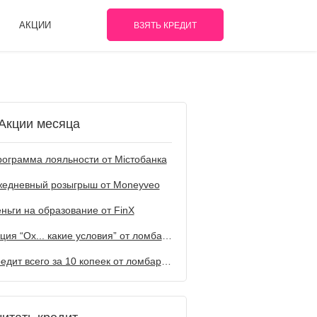
АКЦИИ
ВЗЯТЬ КРЕДИТ
Акции месяца
ограмма лояльности от Містобанка
жедневный розыгрыш от Мoneyveo
ньги на образование от FinX
Акция “Ох... какие условия” от ломбарда Первый
Кредит всего за 10 копеек от ломбарда Первый