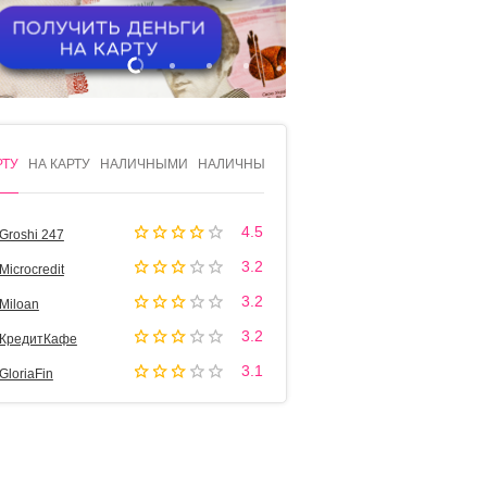
1
2
3
4
РТУ
НА КАРТУ
НАЛИЧНЫМИ
НАЛИЧНЫМИ
4.5
Groshi 247
3.2
Microcredit
3.2
Miloan
3.2
КредитКафе
3.1
GloriaFin