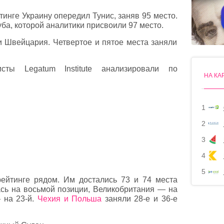
тинге Украину опередил Тунис, заняв 95 место.
уба, которой аналитики присвоили 97 место.
 Швейцария. Четвертое и пятое места заняли
сты Legatum Institute анализировали по
НА КА
1
2
3
4
5
рейтинге рядом. Им достались 73 и 74 места
ась на восьмой позиции, Великобритания — на
 на 23-й.
Чехия и Польша
заняли 28-е и 36-е