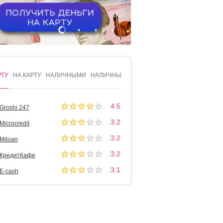
1
2
3
4
РТУ
НА КАРТУ
НАЛИЧНЫМИ
НАЛИЧНЫМИ
4.5
Groshi 247
3.2
Microcredit
3.2
Miloan
3.2
КредитКафе
3.1
Е-cash