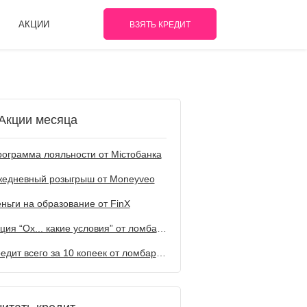
АКЦИИ
ВЗЯТЬ КРЕДИТ
Акции месяца
ограмма лояльности от Містобанка
жедневный розыгрыш от Мoneyveo
ньги на образование от FinX
Акция “Ох... какие условия” от ломбарда Первый
Кредит всего за 10 копеек от ломбарда Первый