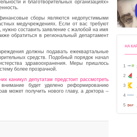
ельности и благотворительных организациях»
енность.
 финансовые сборы являются недопустимыми
частных медучреждениях. Если от вас требуют
, нужно составить заявление с жалобой на имя
акже обратиться в региональный департамент
НА КА
учреждения должны подавать ежеквартальные
орительных средств. Подобный порядок начал
истерства здравоохранения. Меры пришлось
1
истему более прозрачной.
2
них каникул депутатам предстоит рассмотреть
 внимание будет уделено реформированию
3
ав может получить нового главу, а доктора –
4
5