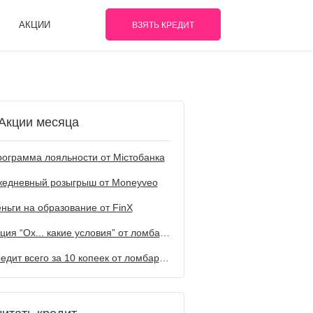
АКЦИИ
ВЗЯТЬ КРЕДИТ
Акции месяца
ограмма лояльности от Містобанка
жедневный розыгрыш от Мoneyveo
ньги на образование от FinX
Акция “Ох... какие условия” от ломбарда Первый
Кредит всего за 10 копеек от ломбарда Первый