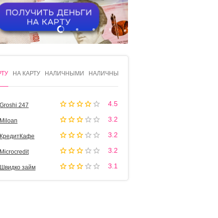
1
2
3
4
РТУ
НА КАРТУ
НАЛИЧНЫМИ
НАЛИЧНЫМИ
4.5
Groshi 247
3.2
Miloan
3.2
КредитКафе
3.2
Microcredit
3.1
Швидко займ