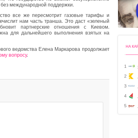
 без международной поддержки.
ьство все же пересмотрит газовые тарифы и
числит нам часть транша. Это даст «зеленый
обновит партнерские отношения с Киевом.
жна для дальнейшего выполнения взятых на
НА КА
ового ведомства Елена Маркарова продолжает
ому вопросу
.
1
2
3
4
5