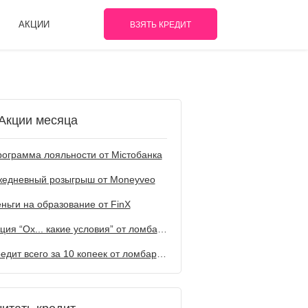
АКЦИИ
ВЗЯТЬ КРЕДИТ
Акции месяца
ограмма лояльности от Містобанка
жедневный розыгрыш от Мoneyveo
ньги на образование от FinX
Акция “Ох... какие условия” от ломбарда Первый
Кредит всего за 10 копеек от ломбарда Первый