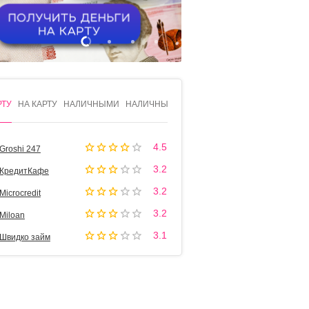
1
2
3
4
РТУ
НА КАРТУ
НАЛИЧНЫМИ
НАЛИЧНЫМИ
4.5
Groshi 247
3.2
КредитКафе
3.2
Microcredit
3.2
Miloan
3.1
Швидко займ