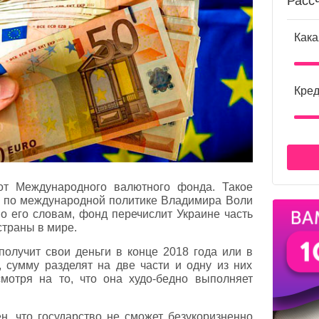
Расс
Кака
Кред
 от Международного валютного фонда. Такое
а по международной политике Владимира Воли
По его словам, фонд перечислит Украине часть
страны в мире.
 получит свои деньги в конце 2018 года или в
 сумму разделят на две части и одну из них
смотря на то, что она худо-бедно выполняет
н, что государство не сможет безукоризненно