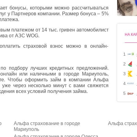
ает бонусы, которыми можно рассчитываться
слуг у Партнеров компании. Размер бонуса – 5%
платежа.
ым платежом от 14 тыс. гривен автомобилист
НА КА
лива от АЗС WOG.
оплатить страховой взнос можно в онлайн-
1
2
по подбору лучших кредитных предложений.
 онлайн или наличными в городе Мариуполь,
3
йте. Чтобы оформить займ в компании Альфа
4
и уже через несколько минут с вами свяжется
дения всех условий получения займа.
5
р
Альфа страхование в городе
Альфа страх
Мариуполь
Альфа страхование в городе Одесса