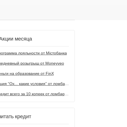
Акции месяца
ограмма лояльности от Містобанка
жедневный розыгрыш от Мoneyveo
ньги на образование от FinX
Акция “Ох... какие условия” от ломбарда Первый
Кредит всего за 10 копеек от ломбарда Первый
читать кредит