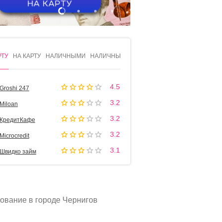
1
2
3
4
РТУ
НА КАРТУ
НАЛИЧНЫМИ
НАЛИЧНЫМИ
4.5
Groshi 247
3.2
Miloan
3.2
КредитКафе
3.2
Microcredit
3.1
Швидко займ
ование в городе Чернигов