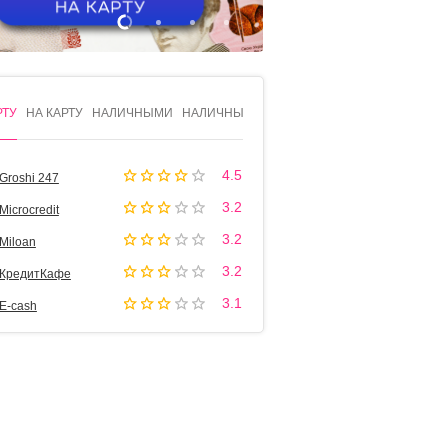
1
2
3
4
РТУ
НА КАРТУ
НАЛИЧНЫМИ
НАЛИЧНЫМИ
4.5
Groshi 247
3.2
Microcredit
3.2
Miloan
3.2
КредитКафе
3.1
Е-cash