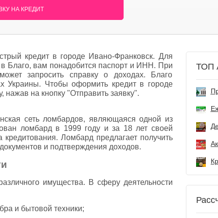
КУ НА КРЕДИТ
трый кредит в городе Ивано-Франковск. Для
г в Благо, вам понадобится паспорт и ИНН. При
ТОП 
может запросить справку о доходах. Благо
ах Украины. Чтобы оформить кредит в городе
Пр
, нажав на кнопку "Отправить заявку".
Е
инская сеть ломбардов, являющаяся одной из
Де
ован ломбард в 1999 году и за 18 лет своей
 кредитования. Ломбард предлагает получить
 документов и подтверждения доходов.
ти
азличного имущества. В сферу деятельности
Расс
ебра и бытовой техники;