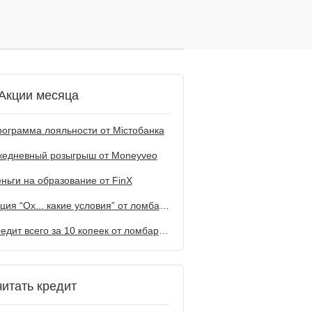
Акции месяца
ограмма лояльности от Містобанка
жедневный розыгрыш от Мoneyveo
ньги на образование от FinX
Акция “Ох... какие условия” от ломбарда Первый
Кредит всего за 10 копеек от ломбарда Первый
читать кредит