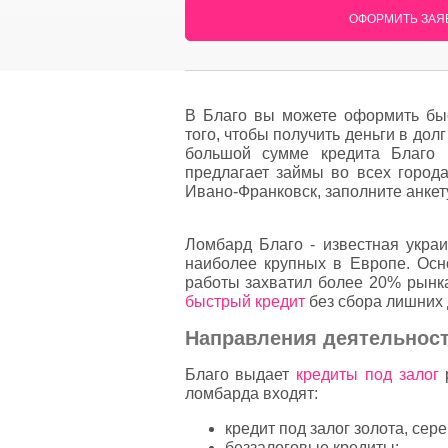
ОФОРМИТЬ ЗАЯВ
В Благо вы можете оформить быс
того, чтобы получить деньги в дол
большой сумме кредита Благо 
предлагает займы во всех город
Ивано-Франковск, заполните анкету
Ломбард Благо - известная укра
наиболее крупных в Европе. Осн
работы захватил более 20% рынка
быстрый кредит
без сбора лишних
Направления деятельнос
Благо выдает
кредиты под залог
р
ломбарда входят:
кредит под залог золота, сер
беззалоговые кредиты;