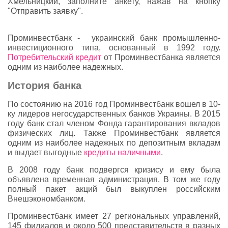
Хмельницкий, заполните анкету, нажав на кнопку
"Отправить заявку".
Проминвестбанк - украинский банк промышленно-
инвестиционного типа, основанный в 1992 году.
Потребительский кредит
от Проминвестбанка является
одним из наиболее надежных.
История банка
По состоянию на 2016 год Проминвестбанк вошел в 10-
ку лидеров негосударственных банков Украины. В 2015
году банк стал членом Фонда гарантирования вкладов
физических лиц. Также Проминвестбанк является
одним из наиболее надежных по депозитным вкладам
и выдает выгодные
кредиты наличными
.
В 2008 году банк подвергся кризису и ему была
объявлена временная администрация. В том же году
полный пакет акций был выкуплен российским
Внешэкономбанком.
Проминвестбанк имеет 27 региональных управлений,
145 филиалов и около 500 представительств в разных