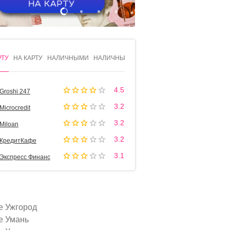
1
2
3
4
РТУ
НА КАРТУ
НАЛИЧНЫМИ
НАЛИЧНЫМИ
4.5
Groshi 247
3.2
Microcredit
3.2
Miloan
3.2
КредитКафе
3.1
Экспресс Финанс
е Ужгород
е Умань