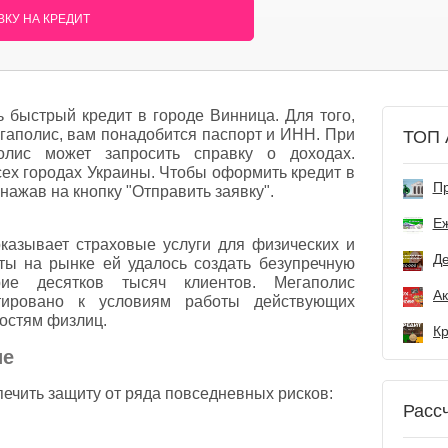
КУ НА КРЕДИТ
быстрый кредит в городе Винница. Для того,
егаполис, вам понадобится паспорт и ИНН. При
ТОП 
лис может запросить справку о доходах.
сех городах Украины. Чтобы оформить кредит в
Пр
 нажав на кнопку "Отправить заявку".
Е
казывает страховые услуги для физических и
Де
ты на рынке ей удалось создать безупречную
ие десятков тысяч клиентов. Мегаполис
тировано к условиям работы действующих
остям физлиц.
ие
ечить защиту от ряда повседневных рисков:
Расс