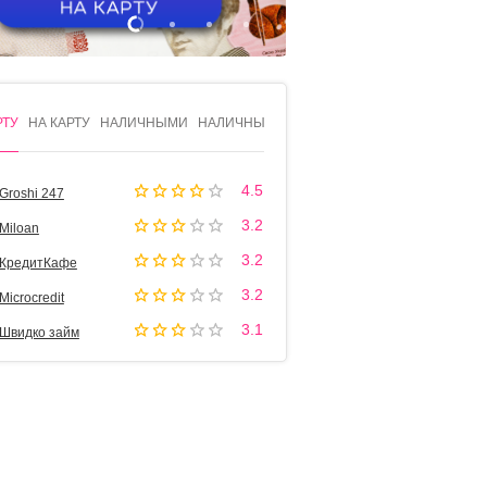
1
2
3
4
РТУ
НА КАРТУ
НАЛИЧНЫМИ
НАЛИЧНЫМИ
4.5
Groshi 247
3.2
Miloan
3.2
КредитКафе
3.2
Microcredit
3.1
Швидко займ