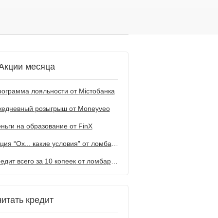
Акции месяца
ограмма лояльности от Містобанка
жедневный розыгрыш от Мoneyveo
ньги на образование от FinX
Акция “Ох... какие условия” от ломбарда Первый
Кредит всего за 10 копеек от ломбарда Первый
читать кредит