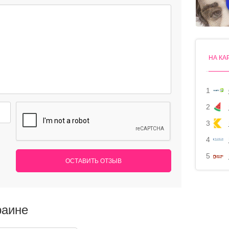
НА КА
1
2
3
4
5
ОСТАВИТЬ ОТЗЫВ
раине