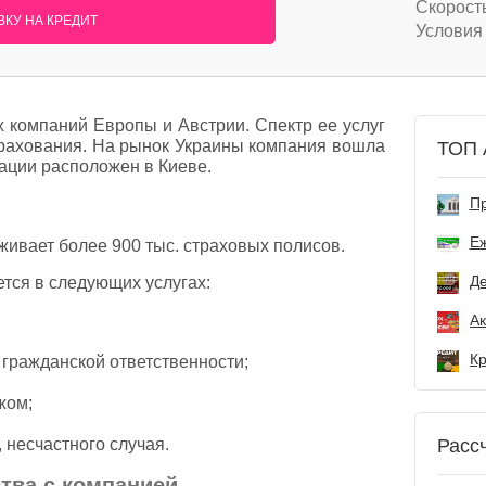
Скорост
КУ НА КРЕДИТ
Условия
х компаний Европы и Австрии. Спектр ее услуг
трахования. На рынок Украины компания вошла
ТОП 
зации расположен в Киеве.
Пр
Е
живает более 900 тыс. страховых полисов.
Де
тся в следующих услугах:
гражданской ответственности;
жом;
 несчастного случая.
Расс
тва с компанией