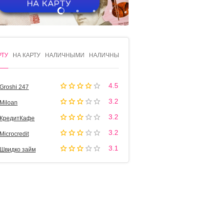
1
2
3
4
РТУ
НА КАРТУ
НАЛИЧНЫМИ
НАЛИЧНЫМИ
4.5
Groshi 247
3.2
Miloan
3.2
КредитКафе
3.2
Microcredit
3.1
Швидко займ