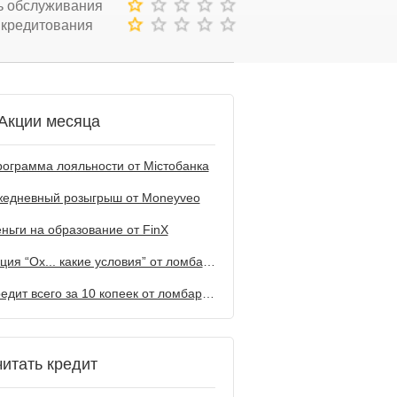
ь обслуживания
 кредитования
Акции месяца
ограмма лояльности от Містобанка
жедневный розыгрыш от Мoneyveo
ньги на образование от FinX
Акция “Ох... какие условия” от ломбарда Первый
Кредит всего за 10 копеек от ломбарда Первый
читать кредит