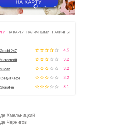
1
2
3
4
РТУ
НА КАРТУ
НАЛИЧНЫМИ
НАЛИЧНЫМИ
4.5
Groshi 247
3.2
Microcredit
3.2
Miloan
3.2
КредитКафе
3.1
GloriaFin
оде Хмельницкий
оде Чернигов