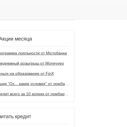
Акции месяца
ограмма лояльности от Містобанка
жедневный розыгрыш от Мoneyveo
ньги на образование от FinX
Акция “Ох... какие условия” от ломбарда Первый
Кредит всего за 10 копеек от ломбарда Первый
читать кредит