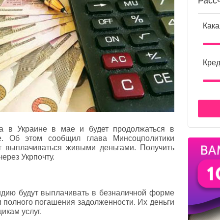
Расс
Кака
Кред
ла в Украине в мае и будет продолжаться в
е. Об этом сообщил глава Минсоцполитики
т выплачиваться живыми деньгами. Получить
через Укрпочту.
идию будут выплачивать в безналичной форме
и полного погашения задолженности. Их деньги
икам услуг.