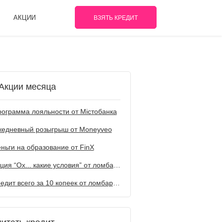
АКЦИИ
ВЗЯТЬ КРЕДИТ
Акции месяца
ограмма лояльности от Містобанка
жедневный розыгрыш от Мoneyveo
ньги на образование от FinX
Акция “Ох... какие условия” от ломбарда Первый
Кредит всего за 10 копеек от ломбарда Первый