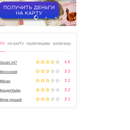
1
2
3
4
РТУ
НА КАРТУ
НАЛИЧНЫМИ
НАЛИЧНЫМИ
4.5
Groshi 247
3.2
Microcredit
3.2
Miloan
3.2
КредитКафе
3.1
Море грошей