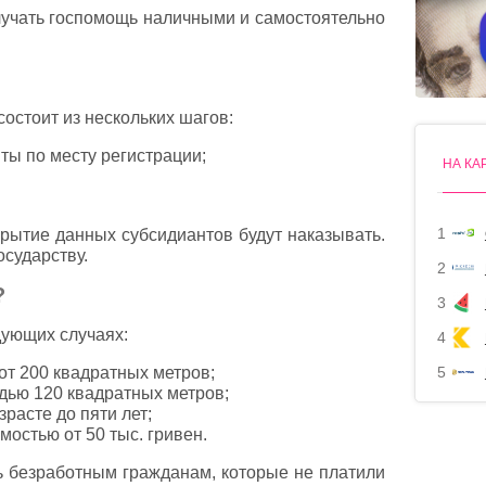
лучать госпомощь наличными и самостоятельно
остоит из нескольких шагов:
ы по месту регистрации;
НА КА
1
ытие данных субсидиантов будут наказывать.
осударству.
2
?
3
дующих случаях:
4
т 200 квадратных метров;
5
дью 120 квадратных метров;
расте до пяти лет;
остью от 50 тыс. гривен.
ть безработным гражданам, которые не платили