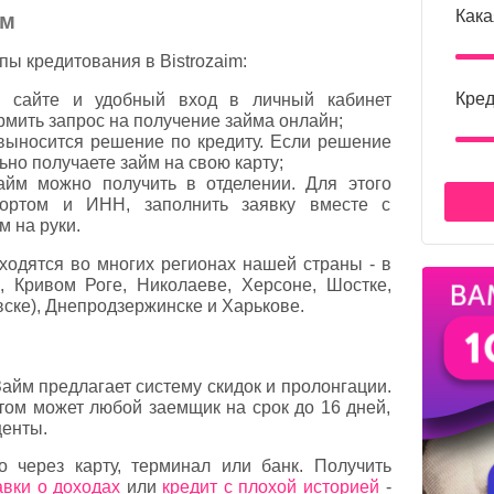
Кака
йм
ы кредитования в Bistrozaim:
Кред
а сайте и удобный вход в личный кабинет
мить запрос на получение займа онлайн;
выносится решение по кредиту. Если решение
но получаете займ на свою карту;
йм можно получить в отделении. Для этого
портом и ИНН, заполнить заявку вместе с
м на руки.
аходятся во многих регионах нашей страны - в
, Кривом Роге, Николаеве, Херсоне, Шостке,
ске), Днепродзержинске и Харькове.
айм предлагает систему скидок и пролонгации.
том может любой заемщик на срок до 16 дней,
центы.
о через карту, терминал или банк. Получить
авки о доходах
или
кредит с плохой историей
-