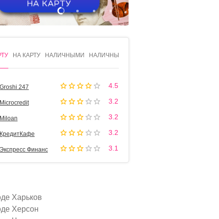
1
2
3
4
РТУ
НА КАРТУ
НАЛИЧНЫМИ
НАЛИЧНЫМИ
4.5
Groshi 247
3.2
Microcredit
3.2
Miloan
3.2
КредитКафе
3.1
Экспресс Финанс
оде Харьков
оде Херсон