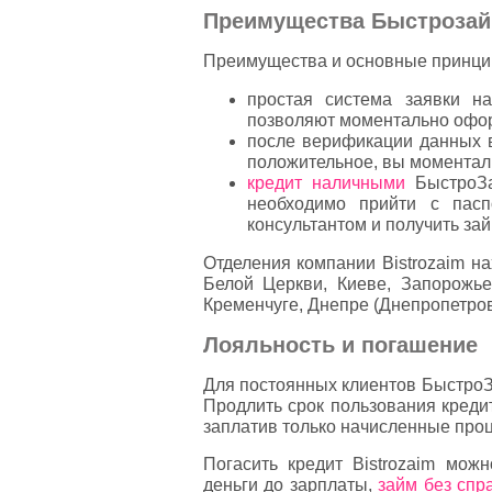
Преимущества Быстроза
Преимущества и основные принцип
простая система заявки н
позволяют моментально офор
после верификации данных 
положительное, вы моменталь
кредит наличными
БыстроЗа
необходимо прийти с пас
консультантом и получить зай
Отделения компании Bistrozaim н
Белой Церкви, Киеве, Запорожье
Кременчуге, Днепре (Днепропетров
Лояльность и погашение
Для постоянных клиентов БыстроЗ
Продлить срок пользования креди
заплатив только начисленные про
Погасить кредит Bistrozaim можн
деньги до зарплаты,
займ без спр