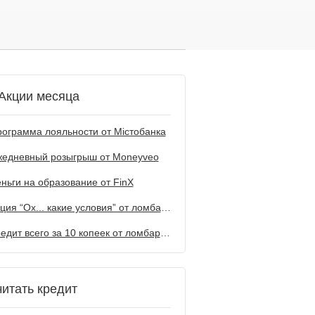
Акции месяца
ограмма лояльности от Містобанка
жедневный розыгрыш от Мoneyveo
ньги на образование от FinX
Акция “Ох... какие условия” от ломбарда Первый
Кредит всего за 10 копеек от ломбарда Первый
читать кредит