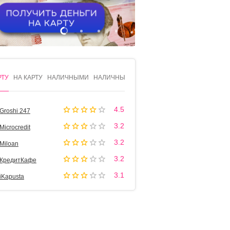
1
2
3
4
РТУ
НА КАРТУ
НАЛИЧНЫМИ
НАЛИЧНЫМИ
4.5
Groshi 247
3.2
Microcredit
3.2
Miloan
3.2
КредитКафе
3.1
iKapusta