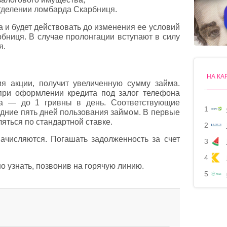
делении ломбарда Скарбниця.
а и будет действовать до изменения ее условий
ниця. В случае пролонгации вступают в силу
я.
НА КА
ия акции, получит увеличенную сумму займа.
при оформлении кредита под залог телефона
ка — до 1 гривны в день. Соответствующие
1
едние пять дней пользования займом. В первые
яться по стандартной ставке.
2
ачисляются. Погашать задолженность за счет
3
4
о узнать, позвонив на горячую линию.
5