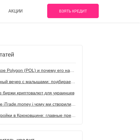
АКЦИИ
ВЗЯТЬ КРЕДИТ
татей
Что такое Polygon (POL) и почему его называют топовым решением для Web3
Семейный вечер с малышами: подбираем мультфильм по жанрам
 биржи криптовалют для украинцев
Що таке iTrade.money і чому ми створили цю компанію
Новостройки в Крюковщине: главные преимущества