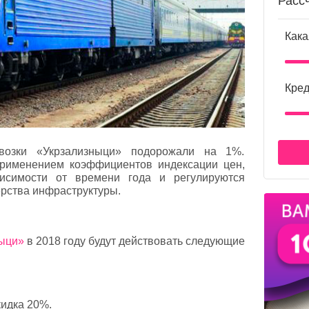
Расс
Кака
Кред
возки «Укрзализныци» подорожали на 1%.
применением коэффициентов индексации цен,
висимости от времени года и регулируются
рства инфраструктуры.
ыци»
в 2018 году будут действовать следующие
скидка 20%.