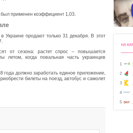
м был применен коэффициент 1,03.
вле
 в Украине продают только 31 декабря. В этот
7.
НА КА
сят от сезона: растет спрос – повышается
ты летом, когда повальная часть украинцев
1
18 года должно заработать единое приложение,
2
риобрести билеты на поезд, автобус и самолет
3
4
5