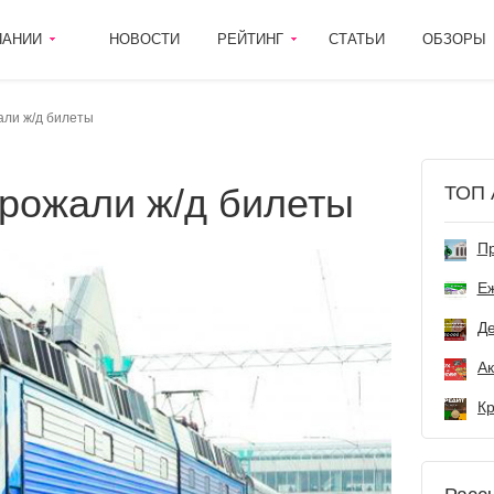
ПАНИИ
НОВОСТИ
РЕЙТИНГ
СТАТЬИ
ОБЗОРЫ
али ж/д билеты
орожали ж/д билеты
ТОП 
Пр
Е
Де