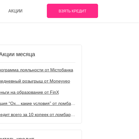
АКЦИИ
ВЗЯТЬ КРЕДИТ
Акции месяца
ограмма лояльности от Містобанка
жедневный розыгрыш от Мoneyveo
ньги на образование от FinX
Акция “Ох... какие условия” от ломбарда Первый
Кредит всего за 10 копеек от ломбарда Первый