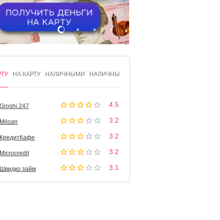
1
2
3
4
РТУ
НА КАРТУ
НАЛИЧНЫМИ
НАЛИЧНЫМИ
4.5
Groshi 247
3.2
Miloan
3.2
КредитКафе
3.2
Microcredit
3.1
Швидко займ