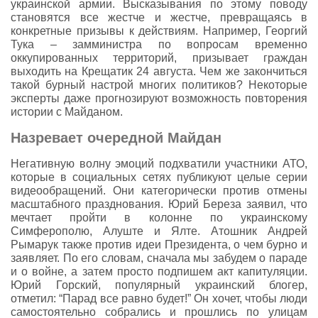
украинской армии. Высказывания по этому поводу
становятся все жестче и жестче, превращаясь в
конкретные призывы к действиям. Например, Георгий
Тука – замминистра по вопросам временно
оккупированных территорий, призывает граждан
выходить на Крещатик 24 августа. Чем же закончиться
такой бурный настрой многих политиков? Некоторые
эксперты даже прогнозируют возможность повторения
истории с Майданом.
Назревает очередной Майдан
Негативную волну эмоций подхватили участники АТО,
которые в социальных сетях публикуют целые серии
видеообращений. Они категорически против отмены
масштабного празднования. Юрий Береза заявил, что
мечтает пройти в колонне по украинскому
Симферополю, Алуште и Ялте. Атошник Андрей
Рымарук также против идеи Президента, о чем бурно и
заявляет. По его словам, сначала мы забудем о параде
и о войне, а затем просто подпишем акт капитуляции.
Юрий Горский, популярный украинский блогер,
отметил: “Парад все равно будет!” Он хочет, чтобы люди
самостоятельно собрались и прошлись по улицам