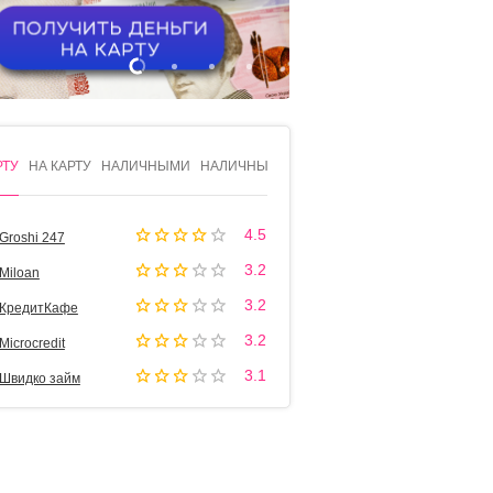
1
2
3
4
РТУ
НА КАРТУ
НАЛИЧНЫМИ
НАЛИЧНЫМИ
4.5
Groshi 247
3.2
Miloan
3.2
КредитКафе
3.2
Microcredit
3.1
Швидко займ