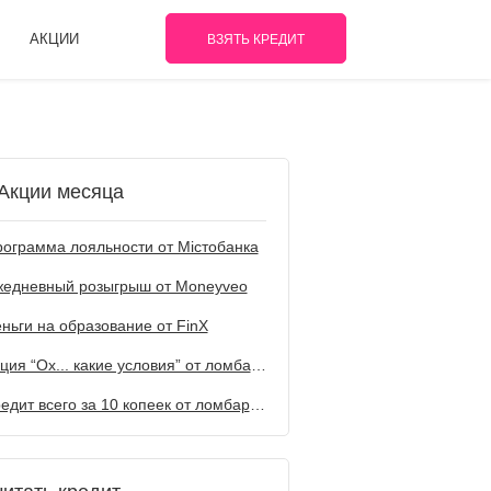
АКЦИИ
ВЗЯТЬ КРЕДИТ
Акции месяца
ограмма лояльности от Містобанка
жедневный розыгрыш от Мoneyveo
ньги на образование от FinX
Акция “Ох... какие условия” от ломбарда Первый
Кредит всего за 10 копеек от ломбарда Первый