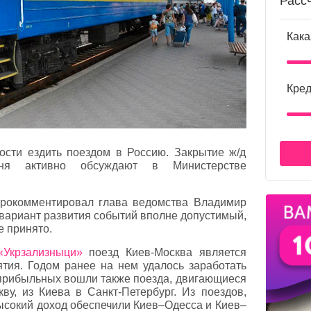
Расс
Кака
Кред
ости ездить поездом в Россию. Закрытие ж/д
ня активно обсуждают в Министерстве
рокомментировал глава ведомства Владимир
 вариант развития событий вполне допустимый,
е принято.
«Укрзализныци»
поезд Киев-Москва является
ия. Годом ранее на нем удалось заработать
х прибыльных вошли также поезда, двигающиеся
у, из Киева в Санкт-Петербург. Из поездов,
ысокий доход обеспечили Киев–Одесса и Киев–