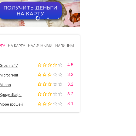
1
2
3
4
РТУ
НА КАРТУ
НАЛИЧНЫМИ
НАЛИЧНЫМИ
4.5
Groshi 247
3.2
Microcredit
3.2
Miloan
3.2
КредитКафе
3.1
Море грошей