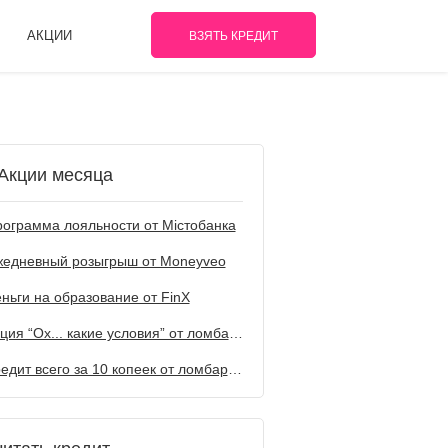
АКЦИИ
ВЗЯТЬ КРЕДИТ
Акции месяца
ограмма лояльности от Містобанка
жедневный розыгрыш от Мoneyveo
ньги на образование от FinX
Акция “Ох... какие условия” от ломбарда Первый
Кредит всего за 10 копеек от ломбарда Первый