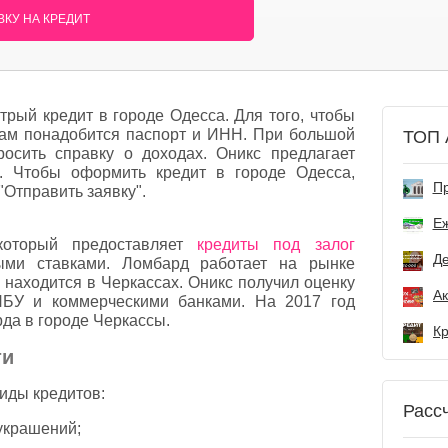
КУ НА КРЕДИТ
рый кредит в городе Одесса. Для того, чтобы
 вам понадобится паспорт и ИНН. При большой
ТОП 
осить справку о доходах. Оникс предлагает
. Чтобы оформить кредит в городе Одесса,
Пр
"Отправить заявку".
Е
который предоставляет
кредиты под залог
Де
ми ставками. Ломбард работает на рынке
 находится в Черкассах. Оникс получил оценку
 НБУ и коммерческими банками. На 2017 год
да в городе Черкассы.
ти
иды кредитов:
Расс
украшений;