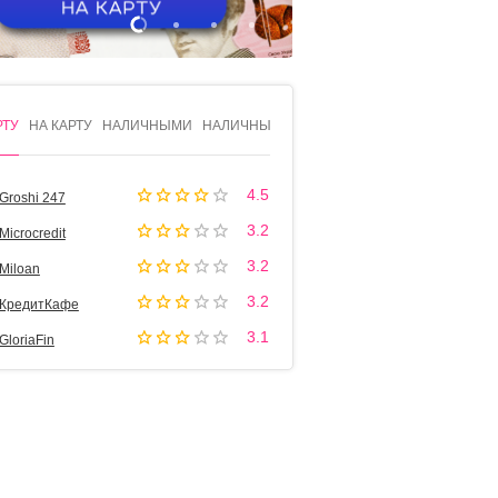
1
2
3
4
РТУ
НА КАРТУ
НАЛИЧНЫМИ
НАЛИЧНЫМИ
4.5
Groshi 247
3.2
Microcredit
3.2
Miloan
3.2
КредитКафе
3.1
GloriaFin