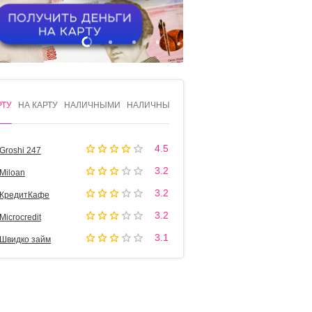
1
2
3
4
РТУ
НА КАРТУ
НАЛИЧНЫМИ
НАЛИЧНЫМИ
4.5
Groshi 247
3.2
Miloan
3.2
КредитКафе
3.2
Microcredit
3.1
Швидко займ