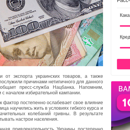
Расс
Кака
Кред
и от экспорта украинских товаров, а также
послужили причинами нетипичного для данного
ообщает пресс-служба Нацбанка. Напомним,
и с началом избирательной кампании.
ак фактор постепенно ослабевает свое влияние
ица научились жить в условиях гибкого курса и
начительных колебаний гривны. В результате
тывать настрои населения.
нная привлекательность Украины постепенно