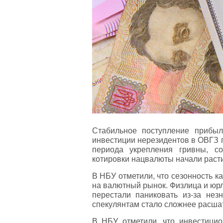
Стабильное поступление прибыл
инвестиции нерезидентов в ОВГЗ 
периода укрепления гривны, с
котировки нацвалюты начали раст
В НБУ отметили, что сезонность к
на валютный рынок. Физлица и юрл
перестали паниковать из-за нез
спекулянтам стало сложнее расша
В НБУ отметили, что инвестицио