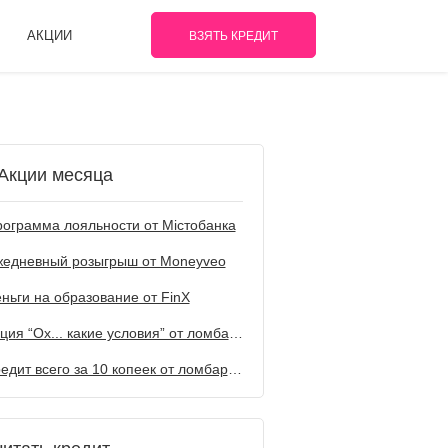
АКЦИИ
ВЗЯТЬ КРЕДИТ
Акции месяца
ограмма лояльности от Містобанка
жедневный розыгрыш от Мoneyveo
ньги на образование от FinX
Акция “Ох... какие условия” от ломбарда Первый
Кредит всего за 10 копеек от ломбарда Первый