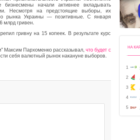
е бизнесмены начали активнее вкладывать
ции. Несмотря на предстоящие выборы, их
ого рынка Украины — позитивные. С января
6 млрд гривен.
репил гривну на 15 копеек. В результате курс
ы.
НА КА
и” Максим Пархоменко рассказывал,
что будет с
ести себя валютный рынок накануне выборов.
1
2
3
4
5