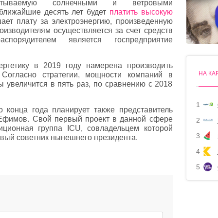
батываемую солнечными и ветровыми
 ближайшие десять лет будет
платить высокую
ает плату за электроэнергию, произведенную
изводителям осуществляется за счет средств
аспорядителем является госпредприятие
ергетику в 2019 году намерена производить
НА КА
 Согласно стратегии, мощности компаний в
ы увеличится в пять раз, по сравнению с 2018
1
 конца года планирует также представитель
Ефимов. Свой первый проект в данной сфере
2
иционная группа ICU, совладельцем которой
3
вый советник нынешнего президента.
4
5