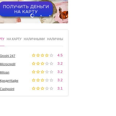
1
2
3
4
РТУ
НА КАРТУ
НАЛИЧНЫМИ
НАЛИЧНЫМИ
4.5
Groshi 247
3.2
Microcredit
3.2
Miloan
3.2
КредитКафе
3.1
Cashpoint