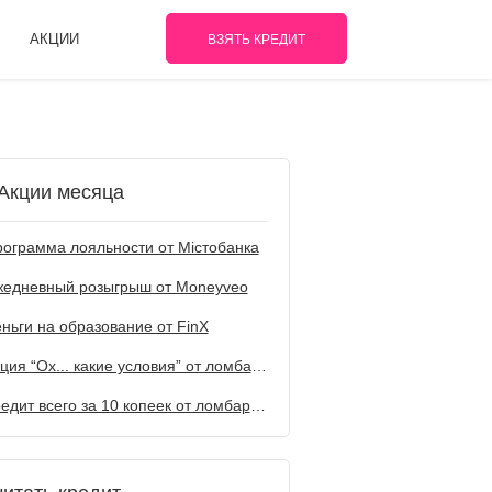
АКЦИИ
ВЗЯТЬ КРЕДИТ
Акции месяца
ограмма лояльности от Містобанка
жедневный розыгрыш от Мoneyveo
ньги на образование от FinX
Акция “Ох... какие условия” от ломбарда Первый
Кредит всего за 10 копеек от ломбарда Первый