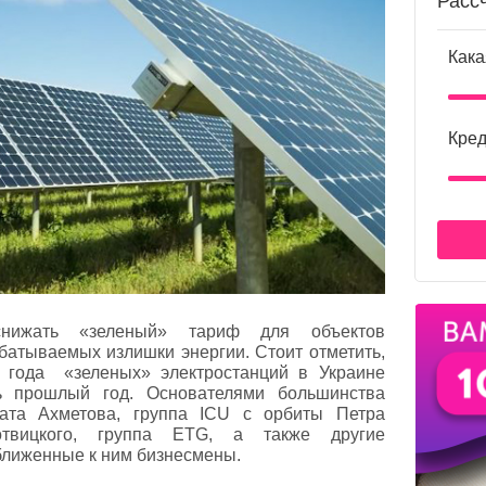
Расс
Кака
Кред
нижать «зеленый» тариф для объектов
батываемых излишки энергии. Стоит отметить,
о года «зеленых» электростанций в Украине
ь прошлый год. Основателями большинства
ната Ахметова, группа ICU с орбиты Петра
отвицкого, группа ETG, а также другие
ближенные к ним бизнесмены.