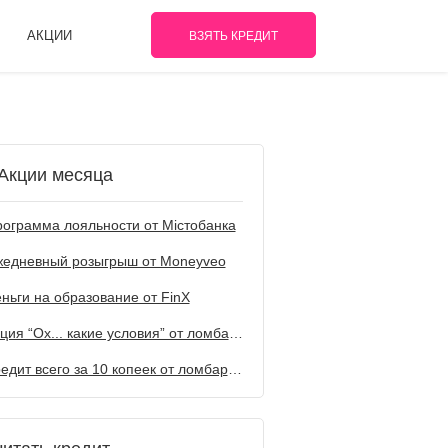
АКЦИИ
ВЗЯТЬ КРЕДИТ
Акции месяца
ограмма лояльности от Містобанка
жедневный розыгрыш от Мoneyveo
ньги на образование от FinX
Акция “Ох... какие условия” от ломбарда Первый
Кредит всего за 10 копеек от ломбарда Первый