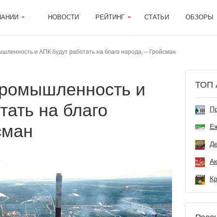
ПАНИИ
НОВОСТИ
РЕЙТИНГ
СТАТЬИ
ОБЗОРЫ
шленность и АПК будут работать на благо народа, – Гройсман
ТОП 
тать на благо
Пр
сман
Е
Де