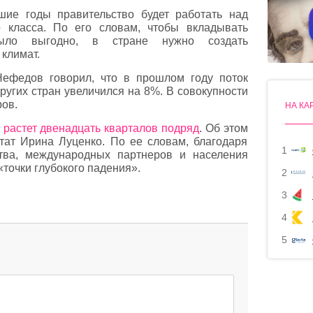
шие годы правительство будет работать над
 класса. По его словам, чтобы вкладывать
ыло выгодно, в стране нужно создать
 климат.
ефедов говорил, что в прошлом году поток
ругих стран увеличился на 8%. В совокупности
ров.
НА КА
 растет двенадцать кварталов подряд
. Об этом
тат Ирина Луценко. По ее словам, благодаря
1
тва, международных партнеров и населения
«точки глубокого падения».
2
3
4
5