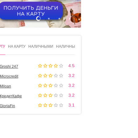
1
2
3
4
РТУ
НА КАРТУ
НАЛИЧНЫМИ
НАЛИЧНЫМИ
4.5
Groshi 247
3.2
Microcredit
3.2
Miloan
3.2
КредитКафе
3.1
GloriaFin