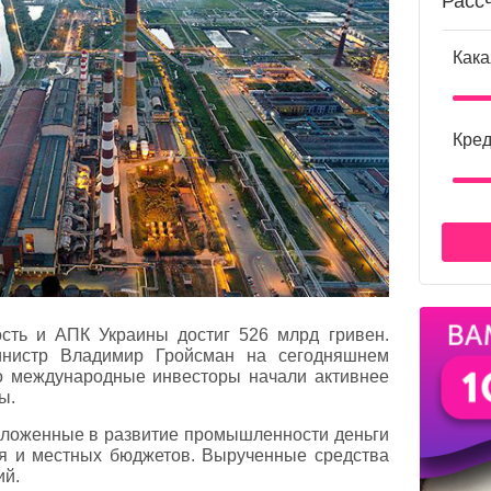
Расс
Кака
Кред
ть и АПК Украины достиг 526 млрд гривен.
инистр Владимир Гройсман на сегодняшнем
то международные инвесторы начали активнее
ы.
вложенные в развитие промышленности деньги
ия и местных бюджетов. Вырученные средства
ий.