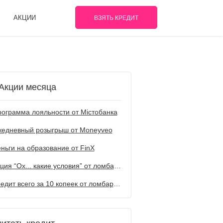
АКЦИИ
ВЗЯТЬ КРЕДИТ
Акции месяца
ограмма лояльности от Містобанка
жедневный розыгрыш от Мoneyveo
ньги на образование от FinX
Акция “Ох... какие условия” от ломбарда Первый
Кредит всего за 10 копеек от ломбарда Первый