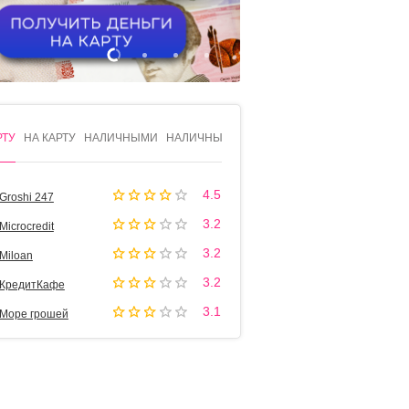
1
2
3
4
РТУ
НА КАРТУ
НАЛИЧНЫМИ
НАЛИЧНЫМИ
4.5
Groshi 247
3.2
Microcredit
3.2
Miloan
3.2
КредитКафе
3.1
Море грошей