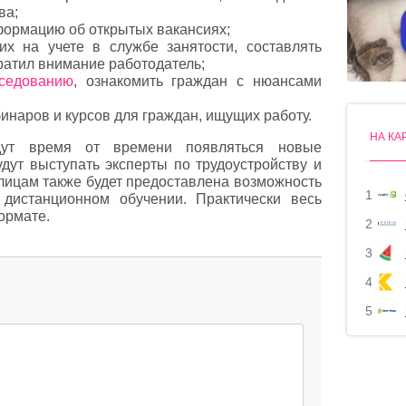
ва;
формацию об открытых вакансиях;
их на учете в службе занятости, составлять
братил внимание работодатель;
еседованию
, ознакомить граждан с нюансами
инаров и курсов для граждан, ищущих работу.
НА КА
дут время от времени появляться новые
дут выступать эксперты по трудоустройству и
лицам также будет предоставлена возможность
1
 дистанционном обучении. Практически весь
ормате.
2
3
4
5