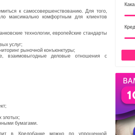
Кака
миться к самосовершенствованию. Для того,
ыло максимально комфортным для клиентов
Кред
анковские технологии, европейские стандарты
ых услуг;
ниторинг рыночной конъюнктуры;
ые, взаимовыгодные деловые отношения с
кт;
 злотых;
енными бумагами.
едит в Кредобанке можно по упрощенной