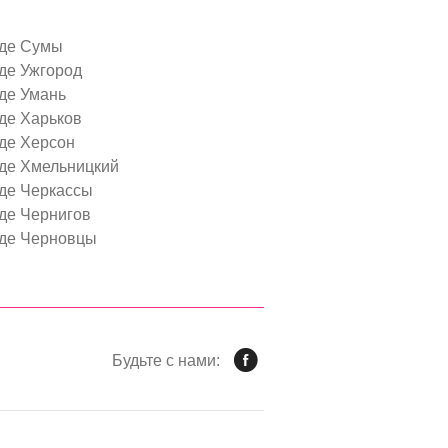
оде Сумы
де Ужгород
де Умань
де Харьков
оде Херсон
оде Хмельницкий
оде Черкассы
оде Чернигов
оде Черновцы
Будьте с нами: