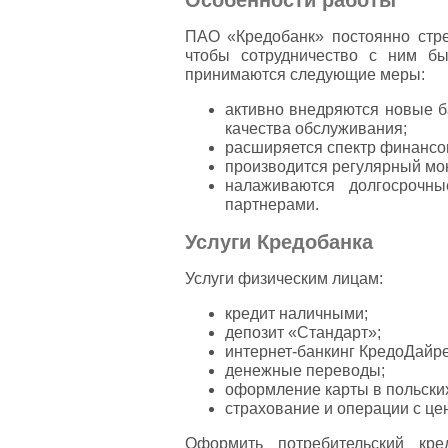
Особенности работы
ПАО «Кредобанк» постоянно стре
чтобы сотрудничество с ним б
принимаются следующие меры:
активно внедряются новые б
качества обслуживания;
расширяется спектр финансов
производится регулярный мо
налаживаются долгосрочн
партнерами.
Услуги Кредобанка
Услуги физическим лицам:
кредит наличными;
депозит «Стандарт»;
интернет-банкинг КредоДайре
денежные переводы;
оформление карты в польских
страхование и операции с ц
Оформить потребительский кр