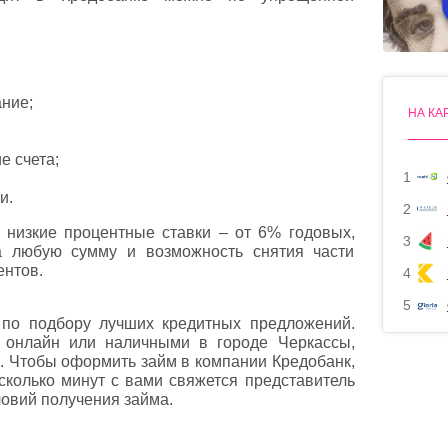
ние;
НА КА
е счета;
1
ми.
2
низкие процентные ставки – от 6% годовых,
3
а любую сумму и возможность снятия части
ентов.
4
5
по подбору лучших кредитных предложений.
т онлайн или наличными в городе Черкассы,
е. Чтобы оформить займ в компании Кредобанк,
есколько минут с вами свяжется представитель
овий получения займа.