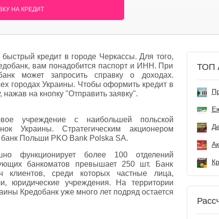
КУ НА КРЕДИТ
быстрый кредит в городе Черкассы. Для того,
редобанк, вам понадобится паспорт и ИНН. При
ТОП 
анк может запросить справку о доходах.
сех городах Украины. Чтобы оформить кредит в
Пр
, нажав на кнопку "Отправить заявку".
Е
ое учреждение с наибольшей польской
Де
нок Украины. Стратегическим акционером
 банк Польши PKO Bank Polskа SA.
шно функционирует более 100 отделений
вующих банкоматов превышает 250 шт. Банк
ч клиентов, среди которых частные лица,
ли, юридические учреждения. На территории
аины Кредобанк уже много лет подряд остается
Расс