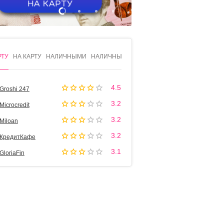
1
2
3
4
РТУ
НА КАРТУ
НАЛИЧНЫМИ
НАЛИЧНЫМИ
4.5
Groshi 247
3.2
Microcredit
3.2
Miloan
3.2
КредитКафе
3.1
GloriaFin