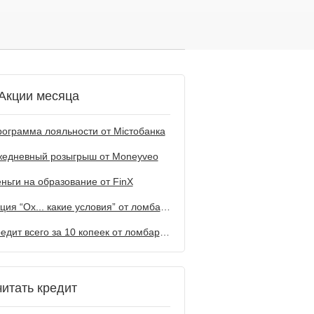
Акции месяца
ограмма лояльности от Містобанка
жедневный розыгрыш от Мoneyveo
ньги на образование от FinX
Акция “Ох... какие условия” от ломбарда Первый
Кредит всего за 10 копеек от ломбарда Первый
читать кредит