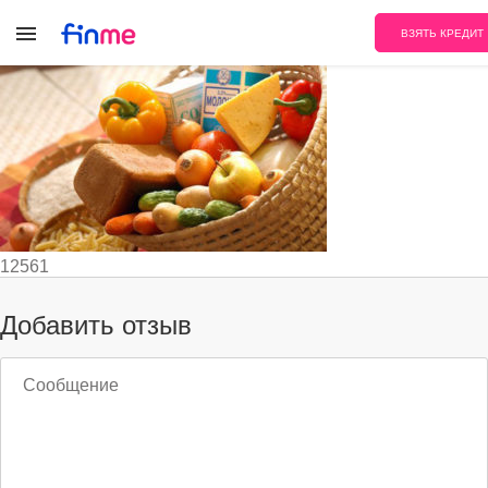
831e3ad563fbcccae53f65656e256
ВЗЯТЬ КРЕДИТ
12561
Добавить отзыв