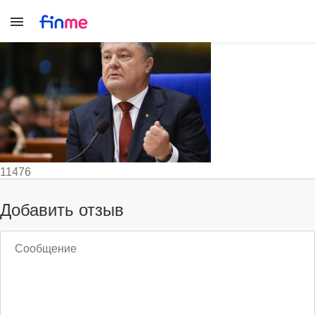
195831e1dcb59b21e0ac6d90cb83
11476
Добавить отзыв