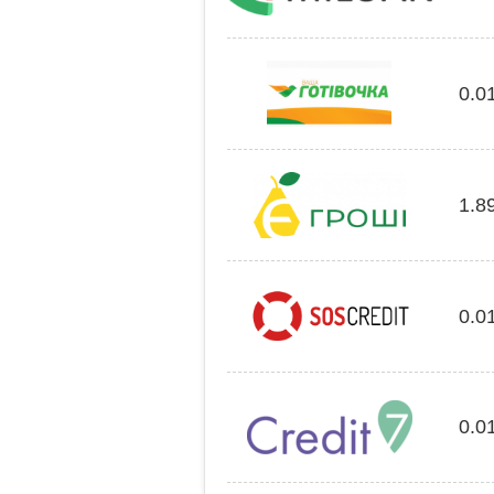
0.0
1.8
0.0
0.0