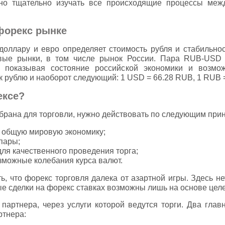
жно тщательно изучать все происходящие процессы межд
 форекс рынке
оллару и евро определяет стоимость рубля и стабильнос
вые рынки, в том числе рынок России. Пара RUB-USD ч
 показывая состояние российской экономики и возмо
к рублю и наоборот следующий: 1 USD = 66.28 RUB, 1 RUB 
ексе?
ыбрана для торговли, нужно действовать по следующим при
 общую мировую экономику;
пары;
ля качественного проведения торга;
зможные колебания курса валют.
, что форекс торговля далека от азартной игры. Здесь не
ые сделки на форекс ставках возможны лишь на основе це
 партнера, через услуги которой ведутся торги. Два глав
ртнера: