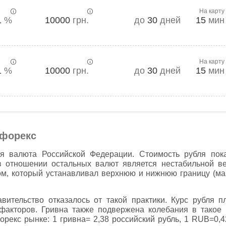
На карту
1
%
10000
грн.
до
30
дней
15
мин
На карту
1
%
10000
грн.
до
30
дней
15
мин
а форекс
ая валюта Российской Федерации. Стоимость рубля пока
в отношении остальных валют является нестабильной ве
м, который устанавливал верхнюю и нижнюю границу (м
.
вительство отказалось от такой практики. Курс рубля п
факторов. Гривна также подвержена колебания в такое 
орекс рынке: 1 гривна= 2,38 российский рубль, 1 RUB=0,4