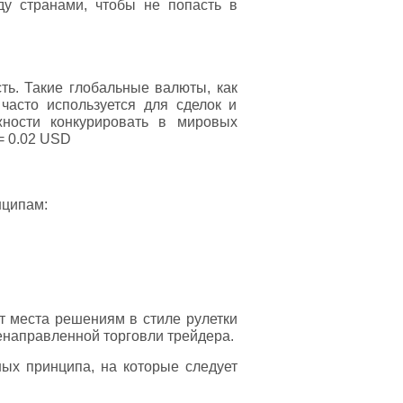
у странами, чтобы не попасть в
ть. Такие глобальные валюты, как
асто используется для сделок и
жности конкурировать в мировых
= 0.02 USD
нципам:
т места решениям в стиле рулетки
ленаправленной торговли трейдера.
ных принципа, на которые следует